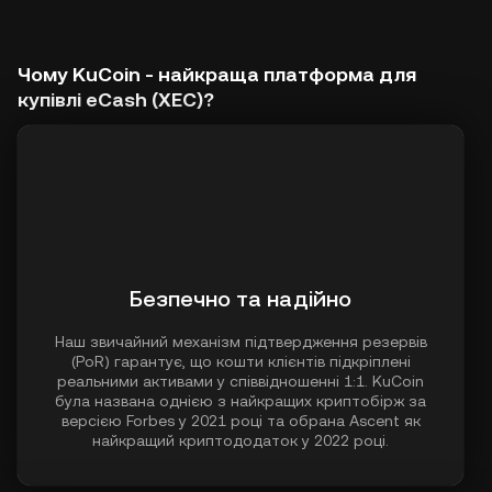
Чому KuCoin - найкраща платформа для
купівлі eCash (XEC)?
Безпечно та надійно
Наш звичайний механізм підтвердження резервів
(PoR) гарантує, що кошти клієнтів підкріплені
реальними активами у співвідношенні 1:1. KuCoin
була названа однією з найкращих криптобірж за
версією Forbes у 2021 році та обрана Ascent як
найкращий криптододаток у 2022 році.