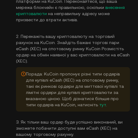
платформи на KuCoin. Переконайтеся, що ваша
мережа блокчейн є правильною, оскільки
внесення
криптовалюти
на неправильну адресу може
призвести до втрати активів.
2. Перекажіть вашу криптовалюту на торговий
рахунок на KuCoin. Знайдіть бажані торгові пари
eCash (XEC) на спотовому ринку KuCoin Розмістіть
ордер на обмін наявної у вас криптовалюти на eCash
(XEC).
Порада: KuCoin пропонує різні типи ордерів
для купівлі eCash (XEC) на спотовому ринку,
такі як ринкові ордери для миттєвої купівлі та
лімітні ордери для купівлі криптовалюти за
вказаною ціною. Щоб дізнатися більше про
типи ордерів на KuCoin, натисніть
тут
.
3. Як тільки ваш ордер буде успішно виконаний, ви
зможете побачити доступні вам eCash (XEC) на
вашому торговому рахунку.