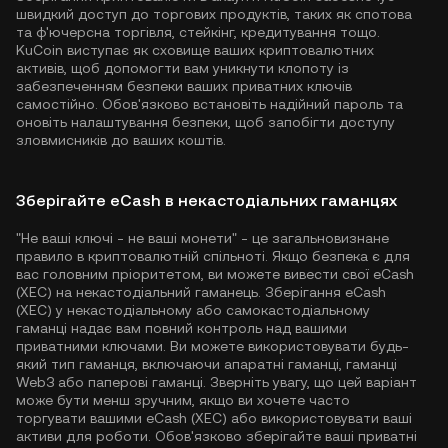
швидкий доступ до торгових продуктів, таких як спотова
та ф'ючерсна торгівля, стейкінг, кредитування тощо.
KuCoin виступає як сховище ваших криптовалютних
активів, щоб допомогти вам уникнути клопоту із
забезпеченням безпеки ваших приватних ключів
самостійно. Обов'язково встановіть надійний пароль та
оновіть налаштування безпеки, щоб запобігти доступу
зловмисників до ваших коштів.
Зберігайте eCash в некастодіальних гаманцях
"Не ваші ключі - не ваші монети" - це загальновизнане
правило в криптовалютній спільноті. Якщо безпека є для
вас головним пріоритетом, ви можете вивести свої eCash
(XEC) на некастодіальний гаманець. Зберігання eCash
(XEC) у некастодіальному або самокастодіальному
гаманці надає вам повний контроль над вашими
приватними ключами. Ви можете використовувати будь-
який тип гаманця, включаючи апаратні гаманці, гаманці
Web3 або паперові гаманці. Зверніть увагу, що цей варіант
може бути менш зручним, якщо ви хочете часто
торгувати вашими eCash (XEC) або використовувати ваші
активи для роботи. Обов'язково зберігайте ваші приватні