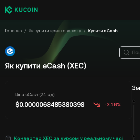
Головна
/
Як купити криптовалюту
/
Купити eCash
По
Як купити eCash (XEC)
Зм
Ціна eCash (24год)
$
0.0000068485380398
-3.16%
Конвертер XEC за курсом у реальному часі