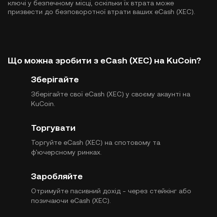
ключі у безпечному місці, оскільки їх втрата може
призвести до безповоротної втрати ваших eCash (XEC).
Що можна зробити з eCash (XEC) на KuCoin?
Зберігайте
Зберігайте свої eCash (XEC) у своєму акаунті на
KuCoin.
Торгувати
Торгуйте eCash (XEC) на спотовому та
ф'ючерсному ринках.
Заробляйте
Отримуйте пасивний дохід - через стейкінг або
позичаючи eCash (XEC).