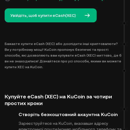
Увійдіть, щоб купити eCash(XEC)
Бажаєте купити eCash (XEC) або дослідити інші криптовалюти?
Ви у потрібному місці! KuCoin пропонує безпечні та прості
способи, які дозволяють вам купувати eCash (XEC) миттєво, де б
ви не знаходилися! Дізнайтеся про усі способи, якими ви можете
купити XEC на KuCoin.
Купуйте eCash (XEC) на KuCoin за чотири
простих кроки
Створіть безкоштовний акаунт​на KuCoin
Зареєструйтеся на KuCoin, вказавши адресу
електронної пошти/номер мобільного телефону та