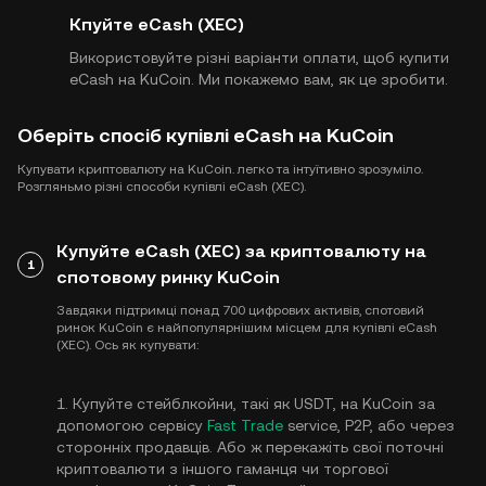
Кпуйте eCash (XEC)
Використовуйте різні варіанти оплати, щоб купити
eCash на KuCoin. Ми покажемо вам, як це зробити.
Оберіть спосіб купівлі eCash на KuCoin
Купувати криптовалюту на KuCoin. легко та інтуїтивно зрозуміло.
Розгляньмо різні способи купівлі eCash (XEC).
Купуйте eCash (XEC) за криптовалюту на
1
спотовому ринку KuCoin
Завдяки підтримці понад 700 цифрових активів, спотовий
ринок KuCoin є найпопулярнішим місцем для купівлі eCash
(XEC). Ось як купувати:
1. Купуйте стейблкойни, такі як USDT, на KuCoin за
допомогою сервісу
Fast Trade
service, P2P, або через
сторонніх продавців. Або ж перекажіть свої поточні
криптовалюти з іншого гаманця чи торгової