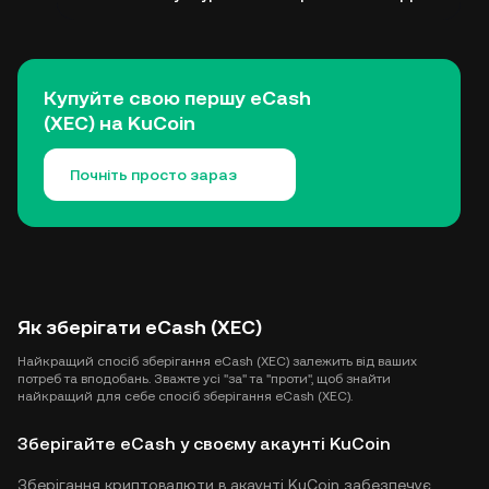
Купуйте свою першу eCash
(XEC) на KuCoin
Почніть просто зараз
Як зберігати eCash (XEC)
Найкращий спосіб зберігання eCash (XEC) залежить від ваших
потреб та вподобань. Зважте усі "за" та "проти", щоб знайти
найкращий для себе спосіб зберігання eCash (XEC).
Зберігайте eCash у своєму акаунті KuCoin
Зберігання криптовалюти в акаунті KuCoin забезпечує