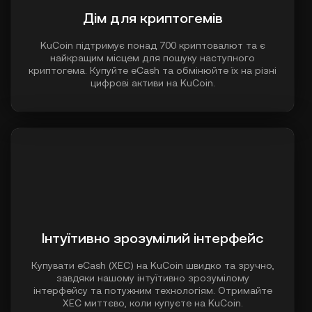
Дім для криптогемів
KuCoin підтримує понад 700 криптовалют та є
найкращим місцем для пошуку наступного
криптогема. Купуйте eCash та обмінюйте їх на різні
цифрові активи на KuCoin.
Інтуїтивно зрозумілий інтерфейс
Купувати eCash (XEC) на KuCoin швидко та зручно,
завдяки нашому інтуїтивно зрозумілому
інтерфейсу та потужним технологіям. Отримайте
XEC миттєво, коли купуєте на KuCoin.