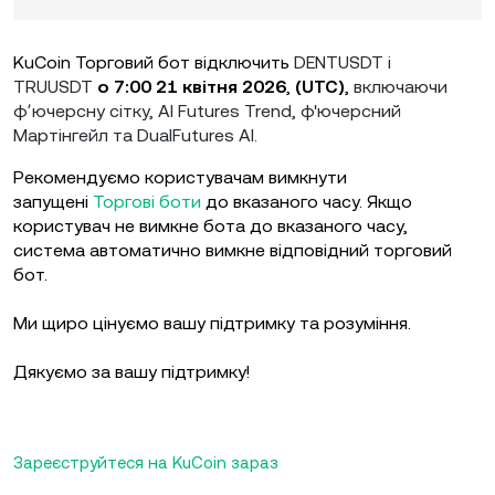
KuCoin Торговий бот відключить
DENTUSDT і
TRUUSDT
о 7:00 21 квітня
2026
,
(UTC)
,
включаючи
фʼючерсну сітку, AI Futures Trend, ф'ючерсний
Мартінгейл та DualFutures AI.
Рекомендуємо користувачам вимкнути
запущені
Торгові боти
до вказаного часу. Якщо
користувач не вимкне бота до вказаного часу,
система автоматично вимкне відповідний торговий
бот.
Ми щиро цінуємо вашу підтримку та розуміння.
Дякуємо за вашу підтримку!
Зареєструйтеся на KuCoin зараз