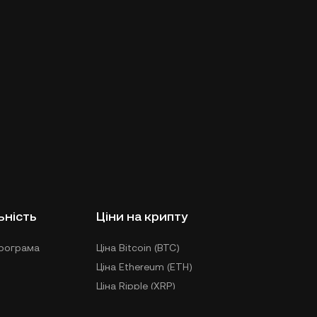
ьність
Ціни на крипту
рограма
Ціна Bitcoin (BTC)
Ціна Ethereum (ETH)
Ціна Ripple (XRP)
Ціна KuCoin EU Token (KCS)