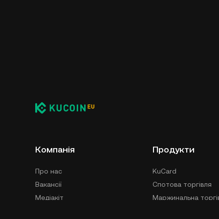
Компанія
Продукти
Про нас
KuCard
Вакансії
Спотова торгівля
Медіакіт
Маржинальна торгі
Безпека
KuCoin EU Learn