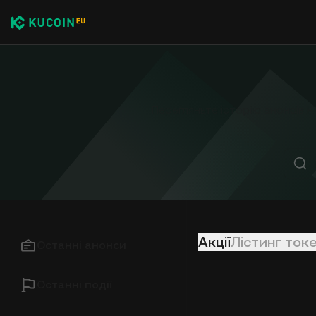
Перегляньте історію анонсів K
Акції
Лістинг токе
Останні анонси
Останні події