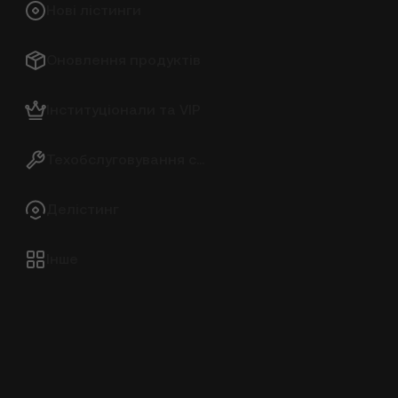
Нові лістинги
Оновлення продуктів
Інституціонали та VIP
Техобслуговування системи
Делістинг
Інше