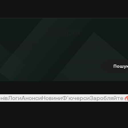
Історія
uCoin EU, щоб дізнатися про останні лістинги токенів, поді
продуктів
Пошу
нів
Логи
Анонси
Новини
Фʼючерси
Заробляйте