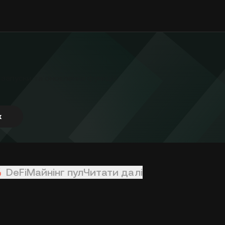
ї запуски та оновлення функцій
к
DeFi
Майнінг пул
Читати далі