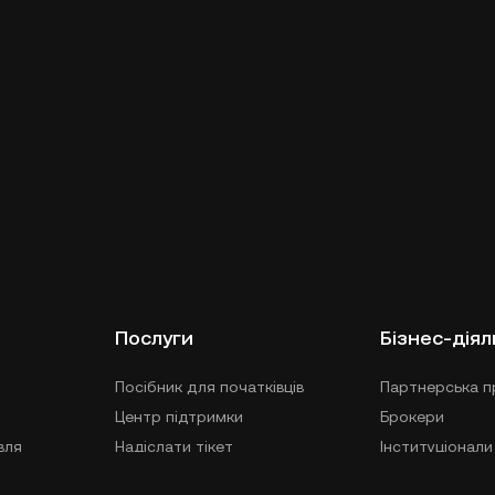
Послуги
Бізнес-діял
Посібник для початківців
Партнерська п
Центр підтримки
Брокери
вля
Надіслати тікет
Інституціонали
Подати скаргу
Сервіси API