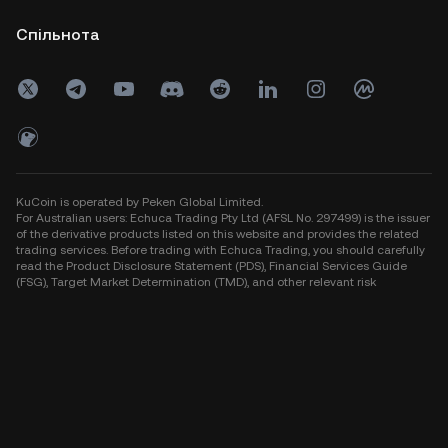
Спільнота
KuCoin is operated by Peken Global Limited.
For Australian users: Echuca Trading Pty Ltd (AFSL No. 297499) is the issuer
of the derivative products listed on this website and provides the related
trading services. Before trading with Echuca Trading, you should carefully
read the Product Disclosure Statement (PDS), Financial Services Guide
(FSG), Target Market Determination (TMD), and other relevant risk
disclosures. Wholesale investors should refer to the Wholesale Client
Information Statement. Please note that when you invest with Echuca
Trading, you do not obtain ownership of the underlying assets.
Risk Warning: The crypto-asset market is highly volatile and may result in
total loss of funds. Past performance is not indicative of future results.
Never invest more than you can afford to lose. You are strongly advised to
seek independent legal, financial, and tax advice based on your individual
circumstances before making any investment decision. The information
provided on this website is general in nature and does not constitute
financial advice, investment advice, a personal recommendation, or an