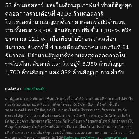
53 ล้านดอลลาร์ และในเดือนกุมภาพันธ์ ทำสถิติสูงสุด
ตลอดกาลรายเดือนที่ 49.95 ล้านดอลลาร์
ในแง่ของจำนวนสัญญาซื้อขาย ตลอดทั้งปีมีจำนวน
รวมทั้งหมด 23,800 ล้านสัญญา เพิ่มขึ้น 1,108% หรือ
ประมาณ 12.1 เท่าเมื่อเทียบกับปีก่อน ส่วนเดือน
ธันวาคม สัปดาห์ที่ 4 ของเดือนธันวาคม และวันที่ 21
ธันวาคม มีจำนวนสัญญาซื้อขายสูงสุดตลอดกาลใน
ระดับเดือน สัปดาห์ และวัน อยู่ที่ 6,380 ล้านสัญญา
1,700 ล้านสัญญา และ 382 ล้านสัญญา ตามลำดับ
แหล่งที่มา
:
แสดงต้นฉบับ
คำปฏิเสธความรับผิดชอบ: ข้อมูลในหน้านี้อาจได้รับจากบุคคลที่สาม และไม่จำเป็น
ต้องสะท้อนถึงมุมมองหรือความคิดเห็นของ KuCoin เนื้อหานี้จัดทำขึ้นเพื่อ
วัตถุประสงค์ในการให้ข้อมูลทั่วไปเท่านั้น โดยไม่มีการรับรองหรือการรับประกัน
และจะไม่ถูกตีความว่าเป็นคำแนะนำทางการเงินหรือการลงทุน KuCoin จะไม่รับ
ผิดชอบต่อความผิดพลาดหรือการละเว้นในเนื้อหา หรือผลลัพธ์ใดๆ ที่เกิดจากการใช้
ข้อมูลนี้ การลงทุนในสินทรัพย์ดิจิทัลอาจมีความเสี่ยง โปรดประเมินความเสี่ยงของ
ผลิตภัณฑ์และความเสี่ยงที่คุณยอมรับได้อย่างรอบคอบตามสถานการณ์ทางการเงิน
ของคุณเอง โปรดดูข้อมูลเพิ่มเติมได้ที่
ข้อกำหนดการใช้งาน
และ
เอกสารเปิดเผย