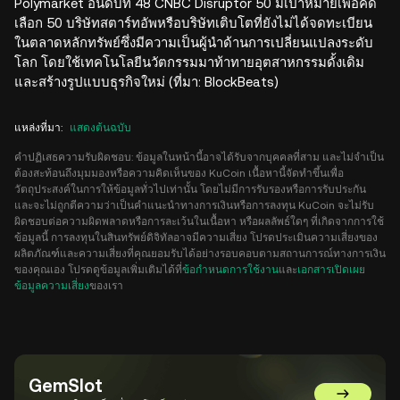
Polymarket อันดับที่ 48 CNBC Disruptor 50 มีเป้าหมายเพื่อคัด
เลือก 50 บริษัทสตาร์ทอัพหรือบริษัทเติบโตที่ยังไม่ได้จดทะเบียน
ในตลาดหลักทรัพย์ซึ่งมีความเป็นผู้นำด้านการเปลี่ยนแปลงระดับ
โลก โดยใช้เทคโนโลยีนวัตกรรมมาท้าทายอุตสาหกรรมดั้งเดิม
และสร้างรูปแบบธุรกิจใหม่ (ที่มา: BlockBeats)
แหล่งที่มา
:
แสดงต้นฉบับ
คำปฏิเสธความรับผิดชอบ: ข้อมูลในหน้านี้อาจได้รับจากบุคคลที่สาม และไม่จำเป็น
ต้องสะท้อนถึงมุมมองหรือความคิดเห็นของ KuCoin เนื้อหานี้จัดทำขึ้นเพื่อ
วัตถุประสงค์ในการให้ข้อมูลทั่วไปเท่านั้น โดยไม่มีการรับรองหรือการรับประกัน
และจะไม่ถูกตีความว่าเป็นคำแนะนำทางการเงินหรือการลงทุน KuCoin จะไม่รับ
ผิดชอบต่อความผิดพลาดหรือการละเว้นในเนื้อหา หรือผลลัพธ์ใดๆ ที่เกิดจากการใช้
ข้อมูลนี้ การลงทุนในสินทรัพย์ดิจิทัลอาจมีความเสี่ยง โปรดประเมินความเสี่ยงของ
ผลิตภัณฑ์และความเสี่ยงที่คุณยอมรับได้อย่างรอบคอบตามสถานการณ์ทางการเงิน
ของคุณเอง โปรดดูข้อมูลเพิ่มเติมได้ที่
ข้อกำหนดการใช้งาน
และ
เอกสารเปิดเผย
ข้อมูลความเสี่ยง
ของเรา
GemSlot