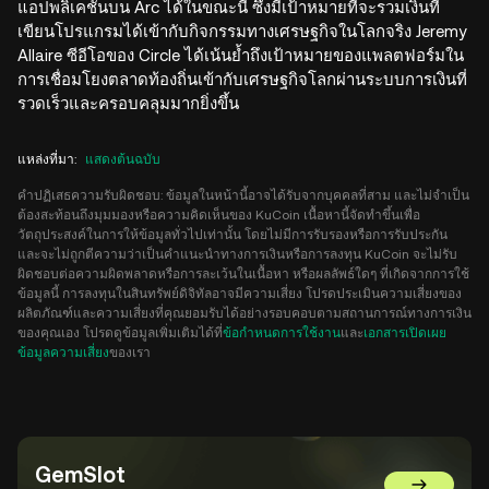
แอปพลิเคชันบน Arc ได้ในขณะนี้ ซึ่งมีเป้าหมายที่จะรวมเงินที่
เขียนโปรแกรมได้เข้ากับกิจกรรมทางเศรษฐกิจในโลกจริง Jeremy
Allaire ซีอีโอของ Circle ได้เน้นย้ำถึงเป้าหมายของแพลตฟอร์มใน
การเชื่อมโยงตลาดท้องถิ่นเข้ากับเศรษฐกิจโลกผ่านระบบการเงินที่
รวดเร็วและครอบคลุมมากยิ่งขึ้น
แหล่งที่มา
:
แสดงต้นฉบับ
คำปฏิเสธความรับผิดชอบ: ข้อมูลในหน้านี้อาจได้รับจากบุคคลที่สาม และไม่จำเป็น
ต้องสะท้อนถึงมุมมองหรือความคิดเห็นของ KuCoin เนื้อหานี้จัดทำขึ้นเพื่อ
วัตถุประสงค์ในการให้ข้อมูลทั่วไปเท่านั้น โดยไม่มีการรับรองหรือการรับประกัน
และจะไม่ถูกตีความว่าเป็นคำแนะนำทางการเงินหรือการลงทุน KuCoin จะไม่รับ
ผิดชอบต่อความผิดพลาดหรือการละเว้นในเนื้อหา หรือผลลัพธ์ใดๆ ที่เกิดจากการใช้
ข้อมูลนี้ การลงทุนในสินทรัพย์ดิจิทัลอาจมีความเสี่ยง โปรดประเมินความเสี่ยงของ
ผลิตภัณฑ์และความเสี่ยงที่คุณยอมรับได้อย่างรอบคอบตามสถานการณ์ทางการเงิน
ของคุณเอง โปรดดูข้อมูลเพิ่มเติมได้ที่
ข้อกำหนดการใช้งาน
และ
เอกสารเปิดเผย
ข้อมูลความเสี่ยง
ของเรา
GemSlot