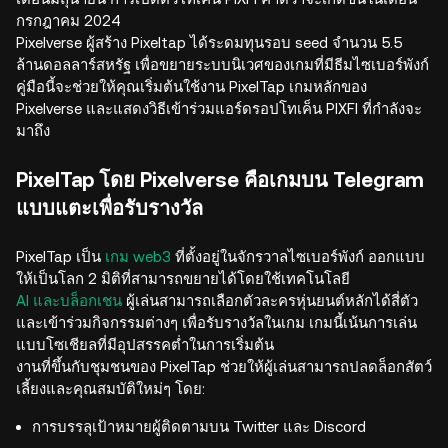
กรกฎาคม 2024
Pixelverse ผู้สร้าง Pixeltap ได้ระดมทุนรอบ seed จำนวน 5.5
ล้านดอลลาร์สหรัฐ เพื่อขยายระบบนิเวศของเกมที่มีธีมไซเบอร์พังก์
คู่มือนี้จะช่วยให้คุณเริ่มต้นใช้งาน PixelTap เกมหลักของ
Pixelverse และแสดงวิธีเข้าร่วมแอร์ดรอปโทเค็น PIXFI ที่กำลังจะ
มาถึง
PixelTap โดย Pixelverse คือเกมบน Telegram
แบบแตะเพื่อรับรางวัล
PixelTap เป็น
เกม web3
ที่ตั้งอยู่ในจักรวาลไซเบอร์พังก์ ออกแบบ
ให้เป็นโลก 2 มิติที่สามารถขยายได้โดยใช้เทคโนโลยี
AI และบล็อกเชน
ผู้เล่นสามารถเลือกตัวละครหุ่นยนต์หลักได้สี่ตัว
และเข้าร่วมกิจกรรมต่างๆ เพื่อรับรางวัลในเกม เกมนี้เน้นการเล่น
แบบโซเชียลที่มีอุปสรรคต่ำในการเริ่มต้น
งานที่ขึ้นกับชุมชนของ PixelTap ช่วยให้ผู้เล่นสามารถปลดล็อกสัตว์
เลี้ยงและคุณสมบัติใหม่ๆ โดย:
การบรรลุเป้าหมายผู้ติดตามบน Twitter และ Discord