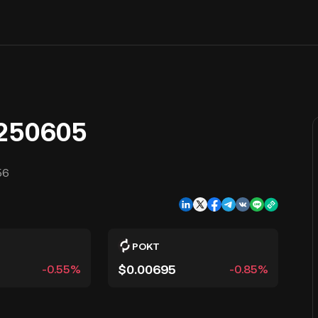
0250605
56
POKT
$0.00695
-0.55%
-0.85%