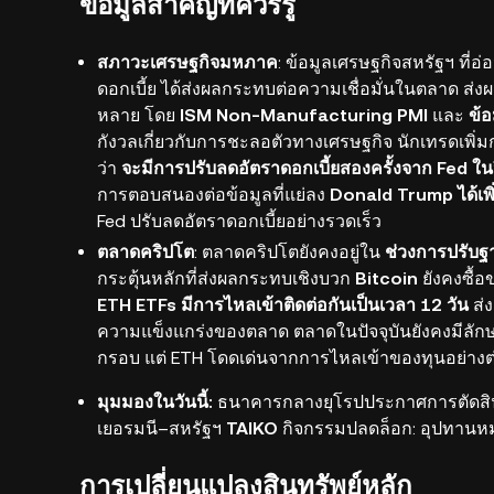
ข้อมูลสำคัญที่ควรรู้
สภาวะเศรษฐกิจมหภาค
: ข้อมูลเศรษฐกิจสหรัฐฯ ที่อ
ดอกเบี้ย ได้ส่งผลกระทบต่อความเชื่อมั่นในตลาด ส
หลาย โดย
ISM Non-Manufacturing PMI
และ
ข้
กังวลเกี่ยวกับการชะลอตัวทางเศรษฐกิจ นักเทรดเพิ่
ว่า
จะมีการปรับลดอัตราดอกเบี้ยสองครั้งจาก Fed ในปี
การตอบสนองต่อข้อมูลที่แย่ลง
Donald Trump ได้เพิ
Fed ปรับลดอัตราดอกเบี้ยอย่างรวดเร็ว
ตลาดคริปโต
: ตลาดคริปโตยังคงอยู่ใน
ช่วงการปรับฐ
กระตุ้นหลักที่ส่งผลกระทบเชิงบวก
Bitcoin
ยังคงซื้
ETH ETFs มีการไหลเข้าติดต่อกันเป็นเวลา 12 วัน
ส่ง
ความแข็งแกร่งของตลาด ตลาดในปัจจุบันยังคงมีลั
กรอบ แต่ ETH โดดเด่นจากการไหลเข้าของทุนอย่างต่
มุมมองในวันนี้:
ธนาคารกลางยุโรปประกาศการตัดสินใจ
เยอรมนี–สหรัฐฯ
TAIKO
กิจกรรมปลดล็อก: อุปทานหมุน
การเปลี่ยนแปลงสินทรัพย์หลัก