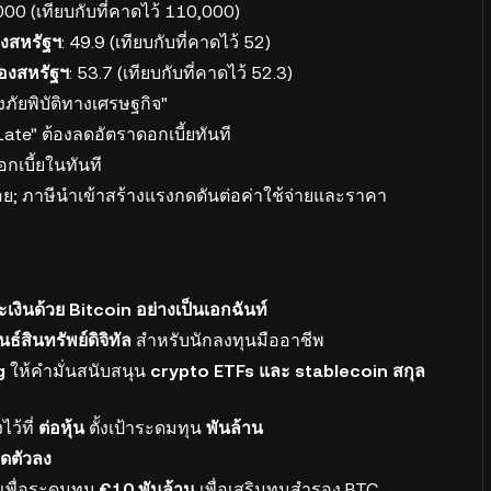
000 (เทียบกับที่คาดไว้ 110,000)
งสหรัฐฯ
: 49.9 (เทียบกับที่คาดไว้ 52)
องสหรัฐฯ
: 53.7 (เทียบกับที่คาดไว้ 52.3)
ยงภัยพิบัติทางเศรษฐกิจ"
 Late" ต้องลดอัตราดอกเบี้ยทันที
กเบี้ยในทันที
อย; ภาษีนำเข้าสร้างแรงกดดันต่อค่าใช้จ่ายและราคา
งินด้วย Bitcoin อย่างเป็นเอกฉันท์
ธ์สินทรัพย์ดิจิทัล
สำหรับนักลงทุนมืออาชีพ
g
ให้คำมั่นสนับสนุน
crypto ETFs และ stablecoin สกุล
ไว้ที่
ต่อหุ้น
ตั้งเป้าระดมทุน
พันล้าน
ิดตัวลง
นเพื่อระดมทุน
€10 พันล้าน
เพื่อเสริมทุนสำรอง BTC