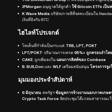
JPMorgan
อนุญาตให้ลูกค้า
ใช้ Bitcoin ETFs เป็นหล
K Wave Media
บริษัทเกาหลีที่จดทะเบียนใน Nasda
เงินที่อิงกับ BTC
ไฮไลท์โปรเจกต์
โทเค็นที่กำลังเป็นกระแส:
TRB, LPT, POKT
LPT/POKT
: ปริมาณการเทรด
95%+ ถูกครอบงำโดย
CAKE
: ถูกเพิ่มลงใน
แผนการลิสต์ของ Coinbase
B
:
BUILDon
และ
WLF
เตรียมสนับสนุน
โครงการจูงใ
มุมมองประจำสัปดาห์
6 มิถุนายน
:
สหรัฐฯ
ข้อมูลการจ้างงานนอกภาคเกษ
Crypto Task Force
จัดประชุมโต๊ะกลมสาธารณะใ