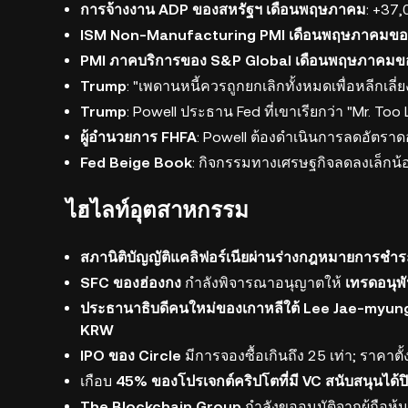
การจ้างงาน ADP ของสหรัฐฯ เดือนพฤษภาคม
: +37,
ISM Non-Manufacturing PMI เดือนพฤษภาคมขอ
PMI ภาคบริการของ S&P Global เดือนพฤษภาคมข
Trump
: "เพดานหนี้ควรถูกยกเลิกทั้งหมดเพื่อหลีกเลี่
Trump
: Powell ประธาน Fed ที่เขาเรียกว่า "Mr. Too
ผู้อำนวยการ FHFA
: Powell ต้องดำเนินการลดอัตราดอ
Fed Beige Book
: กิจกรรมทางเศรษฐกิจลดลงเล็กน้
ไฮไลท์อุตสาหกรรม
สภานิติบัญญัติแคลิฟอร์เนียผ่านร่างกฎหมายการชำระเ
SFC ของฮ่องกง
กำลังพิจารณาอนุญาตให้
เทรดอนุพัน
ประธานาธิบดีคนใหม่ของเกาหลีใต้ Lee Jae-myun
KRW
IPO ของ Circle
มีการจองซื้อเกินถึง 25 เท่า; ราคาตั้ง
เกือบ
45% ของโปรเจกต์คริปโตที่มี VC สนับสนุนได้ป
The Blockchain Group
กำลังขออนุมัติจากผู้ถือหุ้