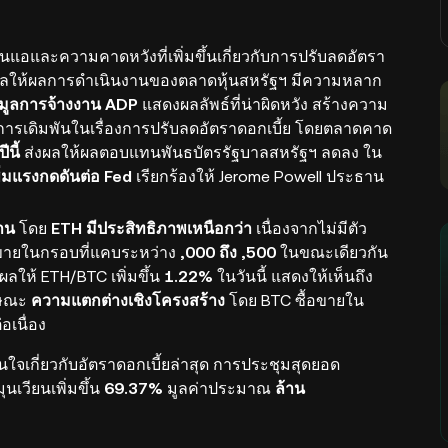
่อนแอและความคาดหวังที่เพิ่มขึ้นเกี่ยวกับการปรับลดอัตรา
่งผลให้ผลการดำเนินงานของตลาดหุ้นสหรัฐฯ มีความหลาก
อมูลการจ้างงาน ADP
แสดงผลลัพธ์ที่น่าผิดหวัง สร้างความ
มการเดิมพันในเรื่องการปรับลดอัตราดอกเบี้ย โดยตลาดคาด
นี้
ส่งผลให้ผลตอบแทนพันธบัตรรัฐบาลสหรัฐฯ ลดลง ใน
่มแรงกดดันต่อ Fed
เรียกร้องให้ Jerome Powell ประธาน
าน
โดย
ETH มีประสิทธิภาพเหนือกว่า
เนื่องจากไม่มีตัว
อขายในกรอบที่แคบระหว่าง
,000 ถึง ,500
ในขณะเดียวกัน
ผลให้ ETH/BTC เพิ่มขึ้น
1.22%
ในวันนี้ แสดงให้เห็นถึง
กษณะ
ความแตกต่างเชิงโครงสร้าง
โดย BTC ซื้อขายใน
อเนื่อง
เกี่ยวกับอัตราดอกเบี้ยล่าสุด การประชุมสุดยอด
เวียนเพิ่มขึ้น
69.37%
มูลค่าประมาณ
ล้าน