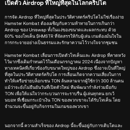
เปิดตัว Airdrop ที่ใหญ่ที่สุดในโลกคริปโต
การจัด Airdrop ที่ใหญ่ที่สุดในประวัติศาสตร์คริปโตไม่ใช่เรื่องง่าย
Hamster Kombat ต้องเผชิญกับความท้าทายในการเกินกว่า
Airdrop ของ Uniswap ทั้งในแง่ของขนาดและผลกระทบ ด้วย
60% ของโทเค็น $HMSTR ที่จัดสรรให้กับผู้เล่น เกมต้องมั่นใจใน
การกระจายอย่างเป็นธรรมและรักษาความไว้วางใจจากชุมชน
Hamster Kombat เลื่อนการเปิดตัวโทเค็นและ Airdrop ที่คาดหวัง
ไว้มากซึ่งเดิมกำหนดไว้ในเดือนกรกฎาคม 2024 เนื่องจากปัญหา
ทางเทคนิคที่เกี่ยวข้องกับขนาดใหญ่ของ Airdrop ซึ่งอาจเป็นที่ใหญ่
ที่สุดในประวัติศาสตร์คริปโต การเลื่อนเกิดจากความเสี่ยงในการ
ทำให้เครือข่ายบล็อกเชน TON ล้นหลามจากผู้ใช้กว่า 300 ล้านคน
แม้ว่าจะยังไม่ยืนยันวันที่เปิดตัวใหม่ ทีมพัฒนากำลังร่วมมือกับ
TON เพื่อให้แน่ใจว่ากระบวนการจะราบรื่น ผู้เล่นทุกคน ยกเว้
นบอท ที่เชื่อมกระเป๋าเงิน TON ของพวกเขาจะได้รับโทเค็น โดย
จำนวนจะขึ้นอยู่กับกิจกรรมในเกมของพวกเขา
นอกจากนี้ ความสำเร็จของ Airdrop นี้จะขึ้นอยู่กับการเติบโตและ