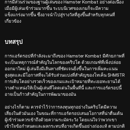
การมีส่วนร่วมของฐานผู้เล่นของ Hamster Kombat อย่างต่อเนื่อง
เมื่อมีผู้เล่นเข้าร่วมมากขึ้น ระบบนิเวศของเกมก็จะมีความ
แข็งแกร่งมากขึ้น ซึ่งอาจนำไปสู่รางวัลที่สูงขึ้นสำหรับทุกคนที่
เกี่ยวข้อง
บทสรุป
การแอร์ดรอปที่กำลังจะมาถึงของ Hamster Kombat มีศักยภาพที่
จะเป็นเหตุการณ์สำคัญในโลกของคริปโต ด้วยเกณฑ์ที่เพิ่งปล่อย
ออกมาใหม่ ผู้เล่นจึงมีเส้นทางที่ชัดเจนยิ่งขึ้นในการเพิ่มคะแนน
สูงสุดและมีโอกาสที่จะได้รับส่วนแบ่งที่สำคัญของโทเค็น $HMSTR
การเติบโตอย่างรวดเร็วของเกมและเป้าหมายที่ทะเยอทะยานได้
วางตำแหน่งให้เป็นผู้เล่นที่โดดเด่นในพื้นที่นี้ และการแอร์ดรอปนี้
อาจเป็นก้าวสำคัญในการพัฒนาของมัน
อย่างไรก็ตาม ควรจำไว้ว่าการลงทุนทุกอย่างในคริปโตมีความ
เสี่ยงในตัวมันเอง ในขณะที่การแอร์ดรอปเสนอโอกาสที่น่าตื่นเต้น
ผู้เข้าร่วมควรเข้าถึงด้วยความระมัดระวัง โดยแน่ใจว่าพวกเขา
เข้าใจข้อกำหนดและผลกระทบที่อาจเกิดขึ้นอย่างถ่องแท้ ตามปกติ