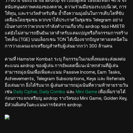
ว่า 60% ของปริมาณ airdrop จะไปยังผู้เล่น ในขณะที่อีก 40% จะ
สนับสนุนสภาพคล่องของตลาด, ความร่วมมือของระบบนิเวศ, การ
ให้ทุน, และรางวัลสำหรับทีม ย้ำถึงความมุ่งมั่นในการเติบโตที่ขับ
เคลื่อนโดยชุมชน พวกเขาได้ประกาศในชุมชน Telegram อย่าง
เป็นทางการว่าพวกเขากำลังทำงานเกี่ยวกับ airdrop ของ HMSTR
แต่ยังไม่สามารถยืนยันเวลาสำหรับแคมเปญหรือกิจกรรมการสร้าง
โทเค็น (TGE) บนบล็อกเชน TON ได้เนื่องจากปัญหาทางเทคนิคใน
การวางแผนแจกเหรียญสำหรับผู้เล่นมากกว่า 300 ล้านคน
ตามที่ Hamster Kombat ระบุ กิจกรรมในเกมทั้งหมดจะส่งผลต่อ
คะแนน airdrop ของผู้เล่น การอัพเดตนี้แนะนำหกส่วนที่ผู้เล่น
สามารถมุ่งเน้นเพื่อเพิ่มคะแนน: Passive Income, Earn Tasks,
Achievements, Telegram Subscriptions, Keys และ Referrals
ยิ่งเล่นมาก ยิ่งได้รับมาก ผู้เล่นสามารถมุ่งเน้นที่ความท้าทายรายวัน
เช่น
Daily Cipher, Daily Combo
และ
Mini Game
เพื่อเพิ่มรายได้
ก่อนการแจกเหรียญ airdrop รางวัลของ Mini Game, Golden Key,
มีส่วนพิเศษในคะแนนการจัดสรร airdrop.