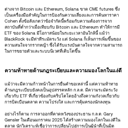
ต่างจาก Bitcoin และ Ethereum, Solana ขาด CME futures ซึ่ง
เป็นเครื่องมือสําคัญในการป้องกันความเสี่ยงและการค้นหาราคา
Cohen ตั้งข้อสังเกตว่าข้อจำกัดนี้พร้อมกับความต้องการจาก
สถาบันที่ต่ำกว่าเมื่อเทียบกับ Bitcoin และ Ethereum ทําให้การมี
ETF ของ Solana มีโอกาสน้อยในระยะเวลาอันใกล้นี้ แม้ว่า
BlackRock จะมีท่าทีระมัดระวัง แต่ Solana ก็เห็นการเพิ่มขึ้นของ
ความสนใจจากรากหญ้า ซึ่งได้รับแรงบันดาลใจจากความสามารถ
ในการขยายตัวและระบบนิเวศที่เติบโตขึ้น
ความท้าทายด้านกฎระเบียบและความมองโลกในแง่ดี
แม้ว่าจะมีความก้าวหน้าในการยื่นคำขอเหล่านี้ แต่ความท้าทาย
ด้านกฎระเบียบยังคงเป็นอุปสรรคหลัก ก.ล.ต. มีความระมัดระวัง
เกี่ยวกับ ETF ที่เกี่ยวข้องกับคริปโตโดยอ้างถึงความกังวลเกี่ยวกับ
การบิดเบือนตลาด ความโปร่งใส และการคุ้มครองนักลงทุน
อย่างไรก็ตาม การลาออกที่คาดหวังของประธาน ก.ล.ต. Gary
Gensler ในเดือนมกราคม 2025 ได้สร้างความมองโลกในแง่ดีใน
ตลาด นักวิเคราะห์เชื่อว่าการเปลี่ยนไปสู่การเป็นผู้นำที่เป็นมิต