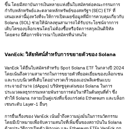
ขึ้น โดยมีสถาบันการเงินหลายแห่งยื่นใบสมัครต่อคณะกรรมการ
กำกับหลักทรัพย์และตลาดหลักทรัพย์ของสหรัฐฯ (SEC) ETF ที่
เสนอเหล่านี้มุ่งหวังที่จะให้การเปิดเผยข้อมูลที่มีการควบคุมเกี่ยวกับ
Solana (SOL) ช่วยให้นักลงทุนสามารถได้รับประโยชน์จากการ
เติบโตของบล็อกเชนโดยไม่ต้องซื้อหรือจัดการสกุลเงินดิจิทัล
โดยตรง นี่คือการพิจารณาใบสมัครที่น่าสนใจ:
VanEck: วิสัยทัศน์สำหรับการขยายตัวของ Solana
VanEck ได้ยื่นใบสมัครสำหรับ Spot Solana ETF ในกลางปี 2024
โดยเน้นถึงความสามารถในการขยายตัวที่ยอดเยี่ยมของบล็อกเชน
และระบบนิเวศที่เติบโตอย่างรวดเร็วของแอปพลิเคชันแบบ
กระจายอำนาจ (dApps) บริษัทชูจุดเด่นของ Solana ในการ
ประมวลผลธุรกรรมหลายพันรายการต่อวินาทีในต้นทุนที่ต่ำ ซึ่ง
ทำให้ Solana กลายเป็นคู่แข่งที่แข็งแกร่งต่อ Ethereum และบล็อก
เชนระดับ Layer-1 อื่นๆ
การยื่นเรื่องของ VanEck เน้นย้ำถึงความมุ่งมั่นในการนวัตกรรม
โดยมีเป้าหมายเพื่อจับความสนใจที่เพิ่มขึ้นของสถาบันใน Solana
ด้วยประวัติการเปิดตัว Bitcoin และ Ethereum ETFs VanEck ถูก