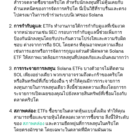
สำรวจตลาดซื้อขายคริปโต สำหรับนักลงทุนที่ไม่คุ้นเคยกับ
ด้านเทคนิคของการจัดการคริปโต นี่เป็นวิธีที่ราบรื่นและตรง
ไปตรงมาในการเข้าร่วมระบบนิเวศของ Solana
การกำกับดูแล:
ETFs ทำงานภายใต้การกำกับดูแลที่เข้มงวด
จากหน่วยงานเช่น SEC กรอบการกำกับดูแลนี้ช่วยเพิ่มการ
ป้องกันนักลงทุนโดยรับประกันความโปร่งใสและความรับผิด
ชอบ ต่างจากการถือ SOL โดยตรง ที่คุณอาจพบความเสี่ยง
เช่นการแฮกหรือการจัดการกุญแจส่วนตัวผิดพลาด Solana
ETF ให้สภาพแวดล้อมการลงทุนที่ปลอดภัยและมั่นคงมากกว่า
การกระจายการลงทุน:
Solana ETFs บางตัวอาจไม่ติดตาม
SOL เพียงอย่างเดียว พวกเขาอาจรวมถึงตะกร้าของคริปโต
หรือสินทรัพย์ที่เกี่ยวข้องอื่น ๆ ทำให้คุณมีการกระจายการ
ลงทุนภายในการลงทุนเดียว สิ่งนี้ช่วยลดความเสี่ยงโดยการก
ระจายการเปิดเผยของคุณไปยังหลายสินทรัพย์ที่เชื่อมโยงกับ
ตลาดคริปโต
สภาพคล่อง:
ETFs ซื้อขายในตลาดหุ้นแบบดั้งเดิม ทำให้คุณ
สามารถซื้อและขายหุ้นได้ตลอดเวลาการซื้อขาย สิ่งนี้ให้ระดับ
ของ
สภาพคล่อง
และความยืดหยุ่นที่การลงทุนในคริปโต
โดยตรงมักขาด โดยเฉพาะในตลาดที่มีความผันผวน