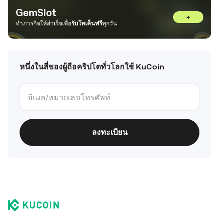
GemSlot
→
ทำภารกิจให้สำเร็จเพื่อ
รับโทเค็นฟรี
ทุกวัน
หนึ่งในสี่ของผู้ถือคริปโตทั่วโลกใช้ KuCoin
ลงทะเบียน