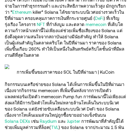
จ่ายในการทำธุรกรรมต่ำ และประสิทธิภาพความเร็วสูง มักถูกเรียก
ว่า “
Ethereum
killer” Solana ได้ขยายระบบนิเวศอย่างรวดเร็วใน
ปีที่ผ่านมา ครอบคลุมภาคการเงินที่กระจายศูนย์ (
DeFi
) ที่เจริญ
รุ่งเรือง โครงการ
NFT
ที่กำลังบูม และตลาด
memecoin
ที่เติบโต
ความก้าวหน้าเหล่านี้ไม่เพียงแต่ช่วยเพิ่มชื่อเสียงของ Solana แต่
ยังดึงดูดความสนใจจากสถาบันอย่างมีนัยสำคัญ ทำให้ Solana
เป็นผู้เล่นสำคัญในตลาดคริปโต ในปีที่ผ่านมา ราคาของ Solana
เพิ่มขึ้นเกือบ 260% ทำให้เป็นหนึ่งในสินทรัพย์คริปโตชั้นนำที่มีผล
งานดีที่สุดในตลาด
การเพิ่มขึ้นของราคาของ SOL ในปีที่ผ่านมา | KuCoin
กิจกรรมบนเครือข่ายของ Solana ได้เห็นการเพิ่มขึ้นในปีที่ผ่านมา
เนื่องจากกิจกรรม memecoin ที่เพิ่มขึ้นหลังจากการเปิดตัว
แพลตฟอร์มเปิดตัว memecoin Pump.fun การพัฒนานี้ไม่เพียงแต่
ส่งผลให้มีการเปิดตัวโทเค็นใหม่หลายล้านโทเค็นในระบบนิเวศ
ของ Solana แต่ยังช่วยขับเคลื่อนระบบนิเวศ DeFi ของ Solana
เนื่องจากโทเค็นเมมส่วนใหญ่ถูกซื้อขายอย่างแข็งขันบน
Solana DEXs
เช่น
Raydium
และ
Jupiter
การพัฒนาที่สำคัญนี้ได้
ช่วยเพิ่มมูลค่ารวมที่ล็อค(
TVL
) ของ Solana จากประมาณ 1.5 พัน