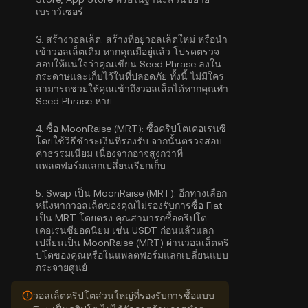
เบราว์เซอร์
3.
สร้างวอลเล็ต:
สร้างที่อยู่วอลเล็ตใหม่ หรือนำ
เข้าวอลเล็ตเดิม หากคุณมีอยู่แล้ว โปรดตรวจ
สอบให้แน่ใจว่าคุณเขียน Seed Phrase ลงใน
กระดาษและเก็บไว้ในที่ปลอดภัย ทั้งนี้ ไม่มีใคร
สามารถช่วยให้คุณเข้าถึงวอลเล็ตได้หากคุณทำ
Seed Phrase หาย
4.
ซื้อ MoonRaise (MRT):
ซื้อคริปโตเคอเรนซี
โดยใช้วิธีชำระเงินที่รองรับ จากนั้นตรวจสอบ
ค่าธรรมเนียม เนื่องจากอาจสูงกว่าที่
แพลตฟอร์มแลกเปลี่ยนเรียกเก็บ
5.
Swap เป็น MoonRaise (MRT):
อีกทางเลือก
หนึ่งหากวอลเล็ตของคุณไม่รองรับการซื้อ Fiat
เป็น MRT โดยตรง คุณสามารถซื้อคริปโต
เคอเรนซียอดนิยม เช่น USDT ก่อนแล้วแลก
เปลี่ยนเป็น MoonRaise (MRT) ผ่านวอลเล็ตคริ
ปโตของคุณหรือในแพลตฟอร์มแลกเปลี่ยนแบบ
กระจายศูนย์
วอลเล็ตคริปโตส่วนใหญ่ที่รองรับการซื้อแบบ