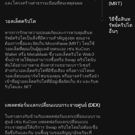
และโครงสร้างค่าธรรมเนียมที่สมเหตุสมผล
(MRT)
วิธีซื้อสินท
วอลเล็ตคริปโต
รัพย์คริปโต
อื่นๆ
หากการรักษาความปลอดภัยและการควบคุมสินท
รัพย์คริปโตเป็นสิ่งที่มีความสำคัญสูงสุด คุณอาจ
ต้องการซื้อและจัดเก็บ MoonRaise (MRT) โดยใช้
วอลเล็ตที่คุณเป็นผู้ดูแลด้วยตนเอง เช่น
KuCoin
Wallet
หรือ MetaMask ซึ่งวอลเล็ตคริปโต Web3
ชั้นนำช่วยให้คุณสามารถซื้อหรือ Swap คริปโตนับ
พันได้อย่างง่ายดาย ค้นหาส่วนขยายเบราว์เซอร์
สำหรับวอลเลฺ็ตคริปโตที่มีชื่อเสียง หรือดาวน์โหลด
วอลเล็ตบนสมาร์ทโฟนของคุณ หรืออาจสร้างหรือนำ
เข้าที่อยู่วอลเล็ตคริปโตที่มีอยู่เพื่อจัดเก็บ ส่ง และรับค
ริปโตและ NFT
แพลตฟอร์มแลกเปลี่ยนแบบกระจายศูนย์ (DEX)
ในทางตรงกันข้ามกับแพลตฟอร์มแลกเปลี่ยนแบบรวม
ศูนย์ เช่น KuCoin แพลตฟอร์มแลกเปลี่ยนแบบ
กระจายศูนย์ให้บริการ Swap คริปโตโดยไม่ต้องเชื่อ
ถือซึ่งกันและกัน บนพื้นฐานของสัญญาอัจฉริยะที่