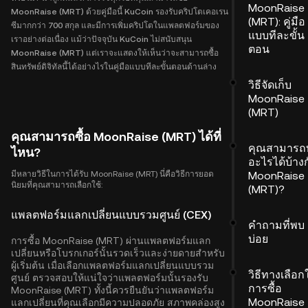
MoonRaise
MoonRaise (MRT) ด้วยคู่มือนี้ KuCoin รองรับคริปโตเคอเรน
(MRT): คู่มือ
ซีมากกว่า 700 สกุล และมีการเพิ่มคริปโตในแพลตฟอร์มของ
แบบทีละขั้น
เราอย่างต่อเนื่อง แม้ว่าปัจจุบัน KuCoin ไม่สนับสนุน
ตอน
MoonRaise (MRT) แต่เราจะแสดงให้เห็นว่าจะสามารถซื้อ
สินทรัพย์ดิจิทัลนี้ได้อย่างไรในคู่มือแบบทีละขั้นตอนด้านล่าง
วิธีจัดเก็บ
MoonRaise
(MRT)
คุณสามารถซื้อ MoonRaise (MRT) ได้ที่
คุณสามารถ
ไหน?
อะไรได้บ้างก
มีหลายวิธีในการได้รับ MoonRaise (MRT) นี่คือวิธีการยอด
MoonRaise
นิยมที่คุณสามารถเลือกใช้:
(MRT)?
แพลตฟอร์มแลกเปลี่ยนแบบรวมศูนย์ (CEX)
คำถามที่พบ
บ่อย
การซื้อ MoonRaise (MRT) ผ่านแพลตฟอร์มแลก
เปลี่ยนหรือโบรกเกอร์นั้นรวดเร็วและง่ายดายสำหรับ
ผู้เริ่มต้น เมื่อเลือกแพลตฟอร์มแลกเปลี่ยนแบบรวม
วิธีทางเลือก
ศูนย์ ตรวจสอบให้แน่ใจว่าแพลตฟอร์มนั้นรองรับ
การซื้อ
MoonRaise (MRT) ทั้งนี้ควรยืนยันว่าแพลตฟอร์ม
MoonRaise
แลกเปลี่ยนที่คุณเลือกมีความปลอดภัย สภาพคล่องสูง