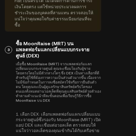
Fiat เป็นคริปโต ไม่ได้จัดการด้านการชำระ
เงินโดยตรง แต่ใช้หน่วยประมวลผลการ
ชำระเงินของบุคคลที่สามแทน ตรวจสอบให้
แน่ใจว่าคุณพอใจกับค่าธรรมเนียมก่อนที่จะ
ซื้อ
ซื้อ MoonRaise (MRT) บน
แพลตฟอร์มแลกเปลี่ยนแบบกระจาย
3
ศูนย์ (DEX)
เมื่อซื้อ MoonRaise (MRT) จากแพลตฟอร์มแลก
เปลี่ยนแบบกระจายศูนย์ คุณจะเชื่อมโยงกับผู้ขาย
โดยตรงโดยไม่มีตัวกลางใดๆ ซึ่ง DEX เป็นทางเลือกที่ดี
สำหรับผู้ใช้ที่ต้องการความเป็นส่วนตัวมากขึ้น เนื่องจาก
ไม่มีข้อกำหนดในการลงชื่อสมัครใช้หรือการยืนยันตัว
ตน โดยคุณจะเป็นผู้ดูแลรักษาสินทรัพย์คริปโตของ
ตนเองทั้งหมดผ่านวอลเล็ตที่คุณดูแลสินทรัพย์ด้วยตัวเอง
ทำตามคำแนะนำทีละขั้นตอนเพื่อเรียนรู้วิธีการซื้อ
MoonRaise บน DEX
1.
เลือก DEX:
เลือกแพลตฟอร์มแลกเปลี่ยนแบบ
กระจายศูนย์ซึ่งรองรับ MoonRaise (MRT) เปิด
แอป DEX และเชื่อมต่อวอลเล็ต ตรวจสอบให้
แน่ใจว่าวอลเล็ตของคุณเข้ากันได้กับเครือข่าย