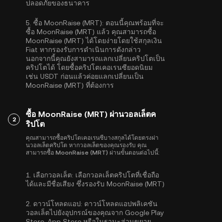
ปลอดภัยของธนาคาร
5.
ซื้อ MoonRaise (MRT):
ตอนนี้คุณพร้อมที่จะ
ซื้อ MoonRaise (MRT) แล้ว คุณสามารถซื้อ
MoonRaise (MRT) ได้โดยง่ายโดยใช้สกุลเงิน
Fiat หากรองรับการดำเนินการดังกล่าว
นอกจากนี้คุณยังสามารถแลกเปลี่ยนคริปโตเป็น
คริปโตได้ โดยซื้อคริปโตเคอเรนซียอดนิยม
เช่น
USDT
ก่อนแล้วค่อยแลกเปลี่ยนเป็น
MoonRaise (MRT) ที่ต้องการ
ซื้อ MoonRaise (MRT) ผ่านวอลเล็ตค
2
ริปโต
คุณสามารถซื้อคริปโตเคอเรนซีบางสกุลได้โดยตรงผ่า
นวอลเล็ตคริปโต หากวอลเล็ตของคุณรองรับ คุณ
สามารถซื้อ MoonRaise (MRT) ผ่านขั้นตอนต่อไปนี้:
1.
เลือกวอลเล็ต:
เลือกวอลเล็ตคริปโตที่เชื่อถือ
ได้และมีชื่อเสียง ซึ่งรองรับ MoonRaise (MRT)
2.
ดาวน์โหลดแอป:
ดาวน์โหลดแอปพลิเคชัน
วอลเล็ตไปยังอุปกรณ์ของคุณจาก Google Play
Store, App Store หรือในฐานะส่วนขยาย