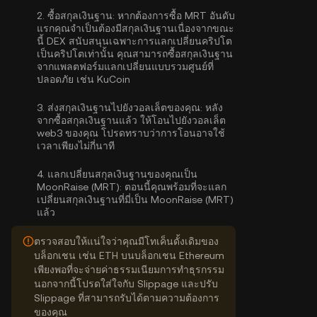
2.
ซื้อสกุลเงินฐาน:
หากต้องการซื้อ MRT อันดับ
แรกคุณจำเป็นต้องมีสกุลเงินฐานเนื่องจากขณะ
นี้ DEX สนับสนุนเฉพาะการแลกเปลี่ยนคริปโต
เป็นคริปโตเท่านั้น คุณสามารถ
ซื้อสกุลเงินฐาน
จากแพลตฟอร์มแลกเปลี่ยนแบบรวมศูนย์ที่
ปลอดภัย เช่น KuCoin
3.
ส่งสกุลเงินฐานไปยังวอลเล็ตของคุณ:
หลัง
จากซื้อสกุลเงินฐานแล้ว ให้โอนไปยังวอลเล็ต
web3 ของคุณ โปรดทราบว่าการโอนอาจใช้
เวลาเพียงไม่กี่นาที
4.
แลกเปลี่ยนสกุลเงินฐานของคุณเป็น
MoonRaise (MRT):
ตอนนี้คุณพร้อมที่จะแลก
เปลี่ยนสกุลเงินฐานที่มี่เป็น MoonRaise (MRT)
แล้ว
ตรวจสอบให้แน่ใจว่าคุณมีโทเค็นดั้งเดิมของ
บล็อกเชน เช่น ETH บนบล็อกเชน Ethereum
เพียงพอที่จะจ่ายค่าธรรมเนียมการทำธุรกรรม
นอกจากนี้โปรดใส่ใจกับ Slippage และปรับ
Slippage ที่สามารถรับได้ตามความต้องการ
ของคุณ