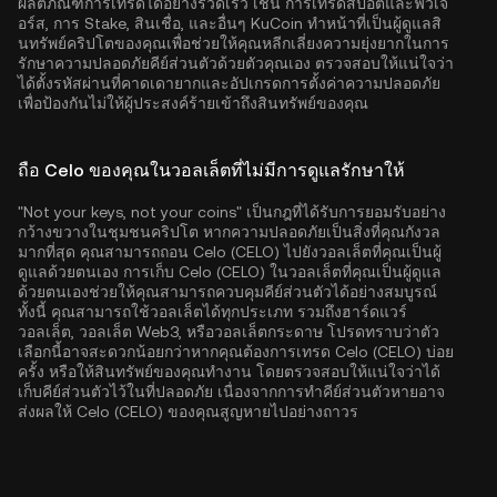
ผลิตภัณฑ์การเทรดได้อย่างรวดเร็ว เช่น การเทรดสปอตและฟิวเจ
อร์ส, การ Stake, สินเชื่อ, และอื่นๆ KuCoin ทำหน้าที่เป็นผู้ดูแลสิ
นทรัพย์คริปโตของคุณเพื่อช่วยให้คุณหลีกเลี่ยงความยุ่งยากในการ
รักษาความปลอดภัยคีย์ส่วนตัวด้วยตัวคุณเอง ตรวจสอบให้แน่ใจว่า
ได้ตั้งรหัสผ่านที่คาดเดายากและอัปเกรดการตั้งค่าความปลอดภัย
เพื่อป้องกันไม่ให้ผู้ประสงค์ร้ายเข้าถึงสินทรัพย์ของคุณ
ถือ Celo ของคุณในวอลเล็ตที่ไม่มีการดูแลรักษาให้
"Not your keys, not your coins" เป็นกฎที่ได้รับการยอมรับอย่าง
กว้างขวางในชุมชนคริปโต หากความปลอดภัยเป็นสิ่งที่คุณกังวล
มากที่สุด คุณสามารถถอน Celo (CELO) ไปยังวอลเล็ตที่คุณเป็นผู้
ดูแลด้วยตนเอง การเก็บ Celo (CELO) ในวอลเล็ตที่คุณเป็นผู้ดูแล
ด้วยตนเองช่วยให้คุณสามารถควบคุมคีย์ส่วนตัวได้อย่างสมบูรณ์
ทั้งนี้ คุณสามารถใช้วอลเล็ตได้ทุกประเภท รวมถึงฮาร์ดแวร์
วอลเล็ต, วอลเล็ต Web3, หรือวอลเล็ตกระดาษ โปรดทราบว่าตัว
เลือกนี้อาจสะดวกน้อยกว่าหากคุณต้องการเทรด Celo (CELO) บ่อย
ครั้ง หรือให้สินทรัพย์ของคุณทำงาน โดยตรวจสอบให้แน่ใจว่าได้
เก็บคีย์ส่วนตัวไว้ในที่ปลอดภัย เนื่องจากการทำคีย์ส่วนตัวหายอาจ
ส่งผลให้ Celo (CELO) ของคุณสูญหายไปอย่างถาวร