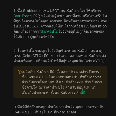
1. ซื้อ Stablecoin เช่น USDT บน KuCoin โดยใช้บริการ
Fast Trade
, P2P, หรือผ่านผู้ขายบุคคลที่สาม หรือโอนคริปโต
ที่คุณถือครองในปัจจุบันจากวอลเล็ตหรือแพลตฟอร์มการเทรด
อื่นไปยัง KuCoin ตรวจสอบให้แน่ใจว่าเครือข่ายบล็อกเชนถูก
ต้อง เนื่องจากการ
ฝากคริปโต
ไปยังที่อยู่ที่ไม่ถูกต้องอาจส่งผล
ให้เกิดการสูญเสียทรัพย์สิน
2. โอนคริปโตของคุณไปยังบัญชีเทรดบน KuCoin ค้นหาคู่
เทรด Celo (CELO) ที่ต้องการในตลาดสปอตของ KuCoin ส่ง
คำสั่งเพื่อแลกเปลี่ยนคริปโตที่มีอยู่ของคุณเป็น Celo (CELO)
เคล็ดลับ: KuCoin มีคำสั่งหลายประเภทสำหรับการ
ซื้อ Celo (CELO) ในตลาดสปอต เช่น คำสั่ง Market
สำหรับการซื้อแบบทันที และคำสั่ง Limit สำหรับการ
ซื้อคริปโต ณ ราคาที่ระบุไว้ สำหรับข้อมูลเพิ่มเติม
เกี่ยวกับประเภทคำสั่งบน KuCoin คลิก
ที่นี่
3. ทันทีที่คำสั่งของคุณดำเนินการสำเร็จ คุณจะสามารถเห็น
Celo (CELO) ที่มีอยู่ในบัญชีเทรดของคุณ