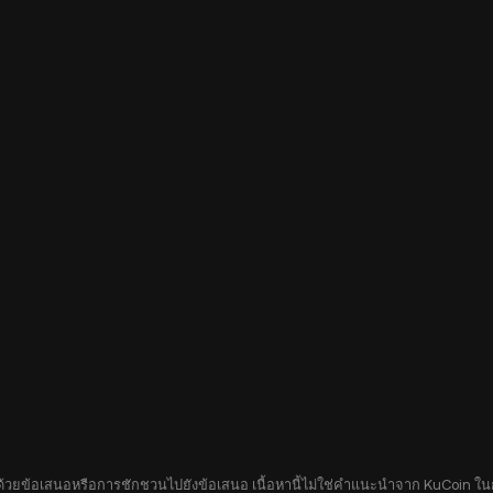
อบด้วยข้อเสนอหรือการชักชวนไปยังข้อเสนอ เนื้อหานี้ไม่ใช่คำแนะนำจาก KuCoin ในกา