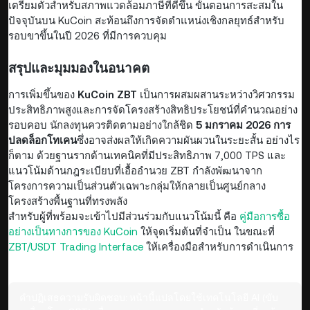
เตรียมตัวสำหรับสภาพแวดล้อมภาษีที่ดีขึ้น ขั้นตอนการสะสมใน
ปัจจุบันบน KuCoin สะท้อนถึงการจัดตำแหน่งเชิงกลยุทธ์สำหรับ
รอบขาขึ้นในปี 2026 ที่มีการควบคุม
สรุปและมุมมองในอนาคต
การเพิ่มขึ้นของ
KuCoin ZBT
เป็นการผสมผสานระหว่างวิศวกรรม
ประสิทธิภาพสูงและการจัดโครงสร้างสิทธิประโยชน์ที่คำนวณอย่าง
รอบคอบ นักลงทุนควรติดตามอย่างใกล้ชิด
5 มกราคม 2026 การ
ปลดล็อกโทเคน
ซึ่งอาจส่งผลให้เกิดความผันผวนในระยะสั้น อย่างไร
ก็ตาม ด้วยฐานรากด้านเทคนิคที่มีประสิทธิภาพ 7,000 TPS และ
แนวโน้มด้านกฎระเบียบที่เอื้ออำนวย ZBT กำลังพัฒนาจาก
โครงการความเป็นส่วนตัวเฉพาะกลุ่มให้กลายเป็นศูนย์กลาง
โครงสร้างพื้นฐานที่ทรงพลัง
สำหรับผู้ที่พร้อมจะเข้าไปมีส่วนร่วมกับแนวโน้มนี้ คือ
คู่มือการซื้อ
อย่างเป็นทางการของ KuCoin
ให้จุดเริ่มต้นที่จำเป็น ในขณะที่
ZBT/USDT Trading Interface
ให้เครื่องมือสำหรับการดำเนินการ
คำปฏิเสธความรับผิดชอบ:
หน้านี้แปลโดยใช้เทคโนโลยี AI (ขับ