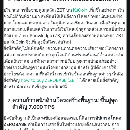
ปริมาณการซื้อขายคู่สกุลเงิน ZBT บน
KuCoin
เพิ่มขึ้นอย่างมากใน
ช่วงไม่กี่วันที่ผ่านมา สะท้อนให้เห็นถึงการไหลเข้าของเงินทุนอย่าง
มาก โดยเฉพาะจากตลาดในภูมิภาคเอเชียตะวันออก เมื่อเงินทุนจาก
ตลาดแลกเปลี่ยนหลักในเกาหลีเริ่มไหลเข้าสู่ภาคส่วนความเป็นส่วน
ตัวแบบ Zero-Knowledge (ZK) ความลึกของสภาพคล่องของ ZBT
บน KuCoin จึงเพิ่มสูงขึ้นถึงระดับใหม่
สิ่งที่สำคัญไม่แพ้กันคือ "ความทนทานต่อความเสี่ยง" ของโครงการ
แม้ว่าจะเคยประสบกับการถูกโจมตีด้านฟรอนท์เอนด์ตั้งแต่ช่วงต้น
เดือนธันวาคม แต่ทีมงานสามารถปรับปรุงความปลอดภัยอย่าง
รวดเร็วจนฟื้นฟูความมั่นใจของนักลงทุน สำหรับผู้ที่ต้องการใช้
ประโยชน์จากความฟื้นตัวนี้ การเข้าใจขั้นตอนพื้นฐานต่างๆ นั้นคือ
สิ่งสำคัญ
how to buy ZEROBASE (ZBT)
ได้กลายเป็นสิ่งสำคัญ
สำหรับนักเทรดที่เข้าสู่ระบบนิเวศนี้
ความก้าวหน้าด้านโครงสร้างพื้นฐาน: ขึ้นสู่จุด
สำคัญ 7,000 TPS
ปัจจัยพื้นฐานที่เป็นแรงขับเคลื่อนของรอบนี้คือ
การอัปเกรดโหนด
ZEROBASE
ดำเนินการเสร็จสิ้นในช่วงปลายเดือนธันวาคม การ