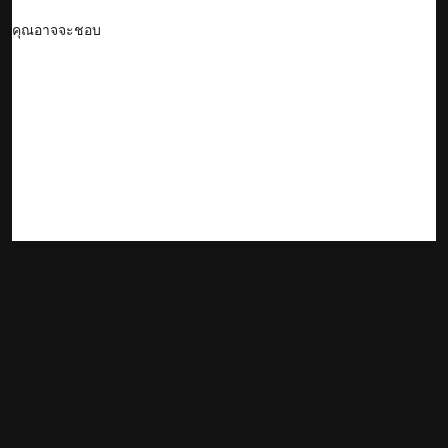
คุณอาจจะชอบ
องค์กร
ผลิตภัณฑ์