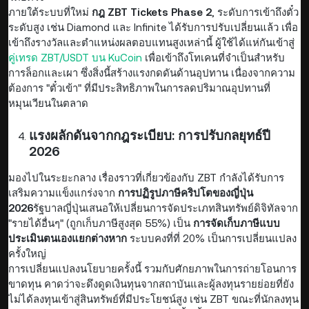
ภายใต้ระบบที่ใหม่
กฎ ZBT Tickets Phase 2
, ระดับการเข้าถึงตั๋ว
ระดับสูง เช่น Diamond และ Infinite ได้รับการปรับเปลี่ยนแล้ว เพื่อ
เข้าถึงรางวัลและตำแหน่งผลตอบแทนสูงเหล่านี้ ผู้ใช้ได้แห่กันเข้าสู่
คู่เทรด ZBT/USDT บน KuCoin
เพื่อเข้าถึงโทเคนที่จำเป็นสำหรับ
การล็อกและเผา ซึ่งสิ่งนี้สร้างแรงกดดันด้านอุปทาน เนื่องจากความ
ต้องการ "ตั๋วเข้า" ที่มีประสิทธิภาพในการลดปริมาณอุปทานที่
หมุนเวียนในตลาด
แรงผลักดันจากกฎระเบียบ: การปรับกลยุทธ์ปี
2026
มองไปในระยะกลาง เรื่องราวที่เกี่ยวข้องกับ ZBT กำลังได้รับการ
เสริมความแข็งแกร่งจาก
การปฏิรูปภาษีคริปโตของญี่ปุ่น
2026
รัฐบาลญี่ปุ่นเสนอให้เปลี่ยนการจัดประเภทสินทรัพย์ดิจิทัลจาก
"รายได้อื่นๆ" (ถูกเก็บภาษีสูงสุด 55%) เป็น
การจัดเก็บภาษีแบบ
ประเมินตนเองแยกต่างหาก
ระบบคงที่ที่ 20% เป็นการเปลี่ยนแปลง
ครั้งใหญ่
การเปลี่ยนแปลงนโยบายครั้งนี้ รวมกับศักยภาพในการถ่ายโอนการ
ขาดทุน คาดว่าจะดึงดูดเงินทุนจากสถาบันและผู้ลงทุนรายย่อยที่ยัง
ไม่ได้ลงทุนเข้าสู่สินทรัพย์ที่มีประโยชน์สูง เช่น ZBT ขณะที่นักลงทุน