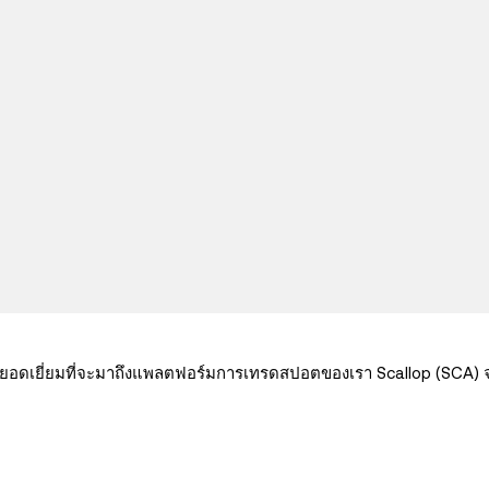
กต์ยอดเยี่ยมที่จะมาถึงแพลตฟอร์มการเทรดสปอตของเรา Scallop (SCA) 