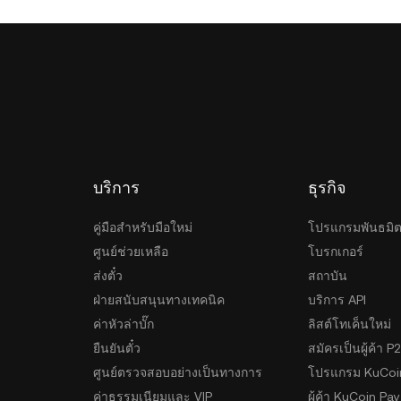
บริการ
ธุรกิจ
คู่มือสำหรับมือใหม่
โปรแกรมพันธมิ
ศูนย์ช่วยเหลือ
โบรกเกอร์
ส่งตั๋ว
สถาบัน
ฝ่ายสนับสนุนทางเทคนิค
บริการ API
ค่าหัวล่าบั๊ก
ลิสต์โทเค็นใหม่
ยืนยันตั๋ว
สมัครเป็นผู้ค้า P
ศูนย์ตรวจสอบอย่างเป็นทางการ
โปรแกรม KuCoi
ค่าธรรมเนียมและ VIP
ผู้ค้า KuCoin Pay