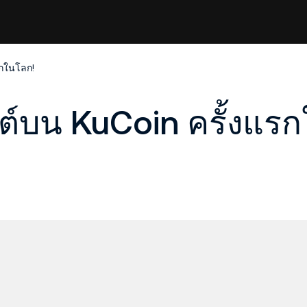
รกในโลก!
สต์บน KuCoin ครั้งแร