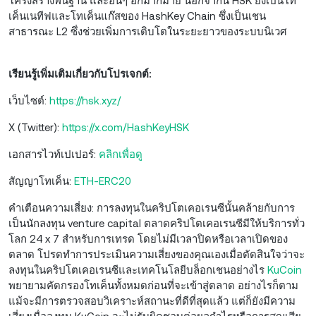
โครงสร้างพื้นฐาน และอื่นๆ อีกมากมาย นอกจากนี้ HSK ยังเป็นโท
เค็นเนทีฟและโทเค็นแก๊สของ HashKey Chain ซึ่งเป็นเชน
สาธารณะ L2 ซึ่งช่วยเพิ่มการเติบโตในระยะยาวของระบบนิเวศ
เรียนรู้เพิ่มเติมเกี่ยวกับโปรเจกต์:
เว็บไซต์:
https://hsk.xyz/
X (Twitter):
https://x.com/HashKeyHSK
เอกสารไวท์เปเปอร์:
คลิกเพื่อดู
สัญญาโทเค็น:
ETH-ERC20
คำเตือนความเสี่ยง: การลงทุนในคริปโตเคอเรนซีนั้นคล้ายกับการ
เป็นนักลงทุน venture capital ตลาดคริปโตเคอเรนซีมีให้บริการทั่ว
โลก 24 x 7 สำหรับการเทรด โดยไม่มีเวลาปิดหรือเวลาเปิดของ
ตลาด โปรดทำการประเมินความเสี่ยงของคุณเองเมื่อตัดสินใจว่าจะ
ลงทุนในคริปโตเคอเรนซีและเทคโนโลยีบล็อกเชนอย่างไร
KuCoin
พยายามคัดกรองโทเค็นทั้งหมดก่อนที่จะเข้าสู่ตลาด อย่างไรก็ตาม
แม้จะมีการตรวจสอบวิเคราะห์สถานะที่ดีที่สุดแล้ว แต่ก็ยังมีความ