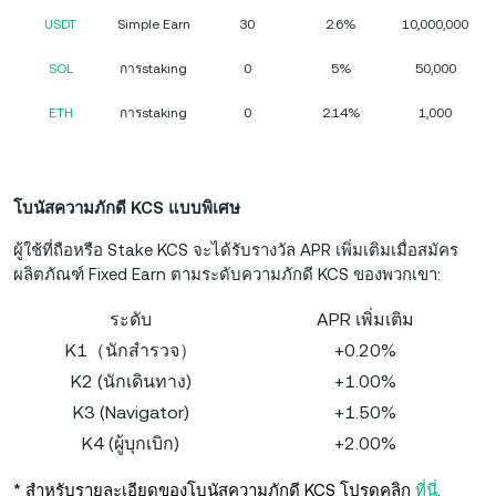
USDT
Simple Earn
30
2.6%
10,000,000
SOL
การstaking
0
5%
50,000
ETH
การstaking
0
2.14%
1,000
โบนัสความภักดี KCS แบบพิเศษ
ผู้ใช้ที่ถือหรือ Stake KCS จะได้รับรางวัล APR เพิ่มเติมเมื่อสมัคร
ผลิตภัณฑ์ Fixed Earn ตามระดับความภักดี KCS ของพวกเขา:
ระดับ
APR เพิ่มเติม
K1（นักสำรวจ）
+0.20%
K2 (นักเดินทาง)
+1.00%
K3 (Navigator)
+1.50%
K4 (ผู้บุกเบิก)
+2.00%
* สำหรับรายละเอียดของโบนัสความภักดี KCS โปรดคลิก
ที่นี่
.