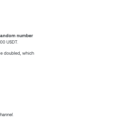
 random number
500 USDT.
be doubled, which
hannel.