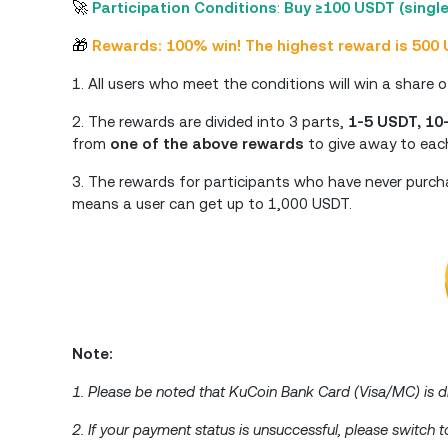
🚀
Participation Conditions
:
Buy ≥100 USDT (single
🎁
Rewards: 100% win! The highest reward is 500 U
1. All users who meet the conditions will win a share
2. The rewards are divided into 3 parts,
1-5 USDT, 10
from
one of the above rewards
to give away to each
3. The rewards for participants who have never purc
means a user can get up to 1,000 USDT.
Note:
1. Please be noted that KuCoin Bank Card (Visa/MC) is di
2. If your payment status is unsuccessful, please switch 