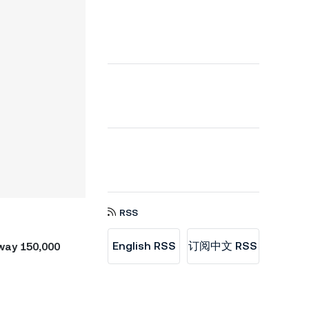
RSS
English RSS
订阅中文 RSS
away 150,000