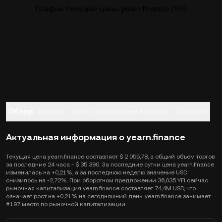
График текущей цены yearn.finance (YFI)
Обзор
Анализ
Часто задаваемые вопросы
Торговля
Актуальная информация о yearn.finance
Текущая цена yearn.finance составляет $ 2 055,78, а общий объем торгов
за последние 24 часа - $ 35 390. За последние сутки цена yearn.finance
изменилась на +0,21%, а за последнюю неделю значение USD
снизилось на -2,72%. При оборотном предложении 36,035 YFI сейчас
рыночная капитализация yearn.finance составляет 74,4M USD, что
означает рост на +0,21% на сегодняшний день. yearn.finance занимает
#197 место по рыночной капитализации.