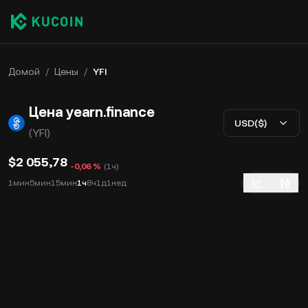
Домой
/
Цены
/
YFI
Цена yearn.finance
USD($)
(YFI)
$2 055,78
-0,06 %
(
1ч
)
1мин
5мин
15мин
1ч
8ч
1д
1нед