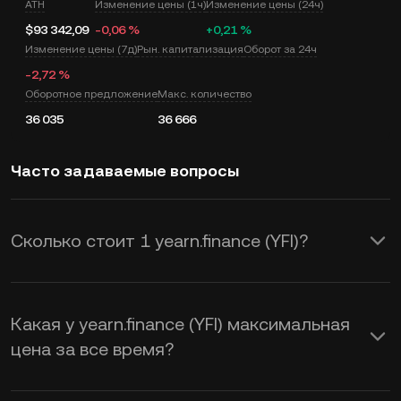
ATH
Изменение цены (1ч)
Изменение цены (24ч)
$93 342,09
-0,06 %
+0,21 %
Изменение цены (7д)
Рын. капитализация
Оборот за 24ч
-2,72 %
Оборотное предложение
Макс. количество
36 035
36 666
Часто задаваемые вопросы
Сколько стоит 1 yearn.finance (YFI)?
KuCoin предоставляет в режиме
реального времени обновление цены
Какая у yearn.finance (YFI) максимальная
USD для yearn.finance (YFI). На цену
цена за все время?
yearn.finance влияет спрос и