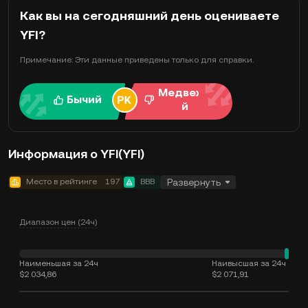
Как вы на сегодняшний день оцениваете
YFI?
Примечание: Эти данные приведены только для справки.
Медвежи
Бычий
й
Информация о YFI(YFI)
Место в рейтинге
197
BBB
Развернуть
Диапазон цен (24ч)
Наименьшая за 24ч
Наивысшая за 24ч
$2 034,86
$2 071,91