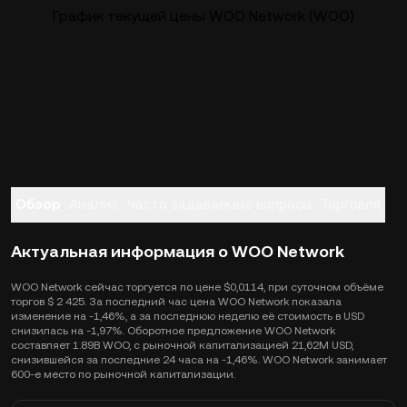
График текущей цены WOO Network (WOO)
Обзор
Анализ
Часто задаваемые вопросы
Торговля
Актуальная информация о WOO Network
WOO Network сейчас торгуется по цене $0,0114, при суточном объёме
торгов $ 2 425. За последний час цена WOO Network показала
изменение на -1,46%, а за последнюю неделю её стоимость в USD
снизилась на -1,97%. Оборотное предложение WOO Network
составляет 1.89B WOO, с рыночной капитализацией 21,62M USD,
снизившейся за последние 24 часа на -1,46%. WOO Network занимает
600-е место по рыночной капитализации.