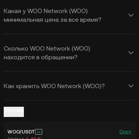
предложение, а также настроение
Какая у WOO Network (WOO)
рынка. Воспользуйтесь
минимальная цена за все время?
калькулятором KuCoin, чтобы в
режиме реального времени
рассчитать обменный курс
WOO к
Сколько WOO Network (WOO)
USD
.
находится в обращении?
Как хранить WOO Network (WOO)?
Торговля
WOO
/
USDT
Спот
1