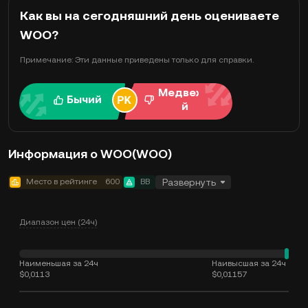
Как вы на сегодняшний день оцениваете
WOO?
Примечание: Эти данные приведены только для справки.
Медвежи
Бычий
й
Информация о WOO(WOO)
Место в рейтинге
600
BB
Развернуть
Диапазон цен (24ч)
Наименьшая за 24ч
Наивысшая за 24ч
$0,0113
$0,01157