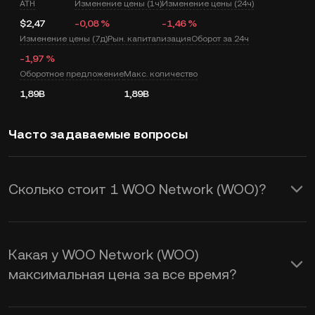
ATH
Изменение цены (1ч)
Изменение цены (24ч)
$2,47
-0,08 %
-1,46 %
Изменение цены (7д)
Рын. капитализация
Оборот за 24ч
-1,97 %
Оборотное предложение
Макс. количество
1,89B
1,89B
Часто задаваемые вопросы
Сколько стоит 1 WOO Network (WOO)?
KuCoin предоставляет в режиме
реального времени обновление цены
Какая у WOO Network (WOO)
USD для WOO Network (WOO). На
максимальная цена за все время?
цену WOO Network влияет спрос и