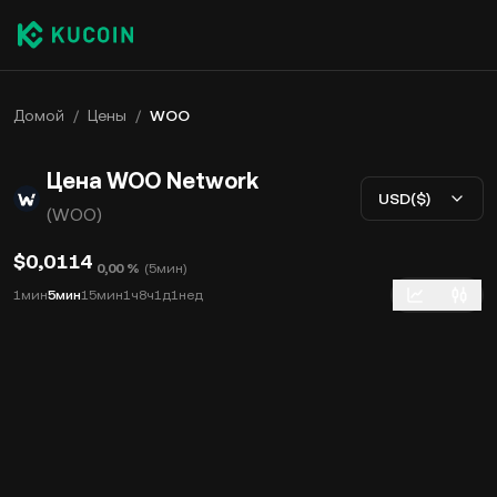
Домой
/
Цены
/
WOO
Цена WOO Network
USD($)
(WOO)
$0,0114
0,00 %
(
5мин
)
1мин
5мин
15мин
1ч
8ч
1д
1нед