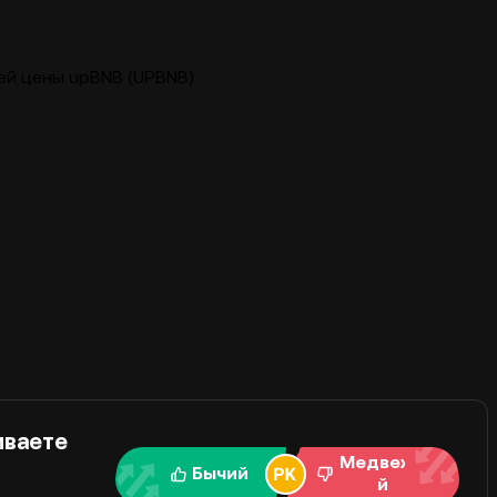
ей цены upBNB (UPBNB)
иваете
Медвежи
Бычий
й