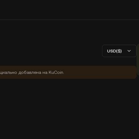
USD($)
циально добавлена на KuCoin.