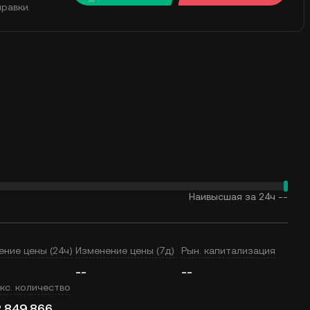
равки.
Наивысшая за 24ч
--
ение цены (24ч)
Изменение цены (7д)
Рын. капитализация
--
--
кс. количество
 849 866