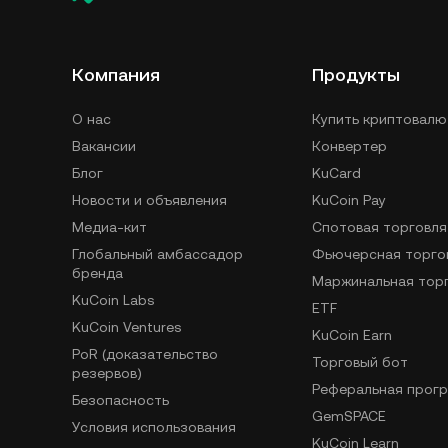
Компания
Продукты
О нас
Купить криптовалю
Вакансии
Конвертер
Блог
KuCard
Новости и объявления
KuCoin Pay
Медиа-кит
Спотовая торговля
Глобальный амбассадор
Фьючерсная торго
бренда
Маржинальная тор
KuCoin Labs
ETF
KuCoin Ventures
KuCoin Earn
PoR (доказательство
Торговый бот
резервов)
Реферальная прог
Безопасность
GemSPACE
Условия использования
KuCoin Learn