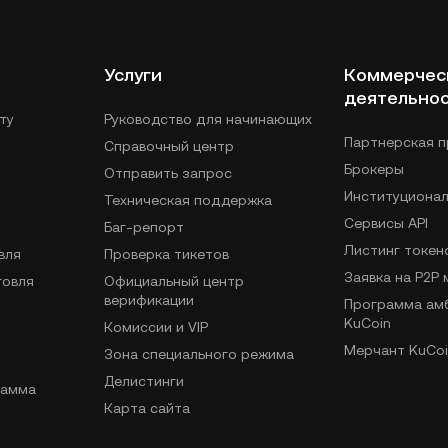
Услуги
Коммерчес
деятельно
ту
Руководство для начинающих
Партнерская 
Справочный центр
Брокеры
Отправить запрос
Институциона
Техническая поддержка
Сервисы API
Баг-репорт
Листинг токен
вля
Проверка тикетов
Заявка на P2P
говля
Официальный центр
верификации
Программа ам
KuCoin
Комиссии и VIP
Мерчант KuCoi
Зона специального режима
Делистинги
рамма
Карта сайта