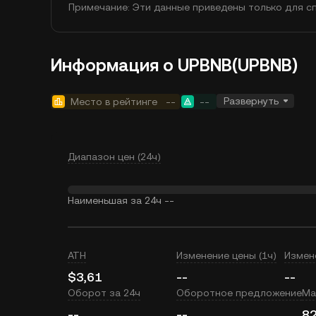
Примечание: Эти данные приведены только для сп
Информация о UPBNB(UPBNB)
Развернуть
Место в рейтинге
--
--
Диапазон цен (24ч)
Наименьшая за 24ч
--
ATH
Изменение цены (1ч)
Измен
$3,61
--
--
Оборот за 24ч
Оборотное предложение
Ма
--
--
82