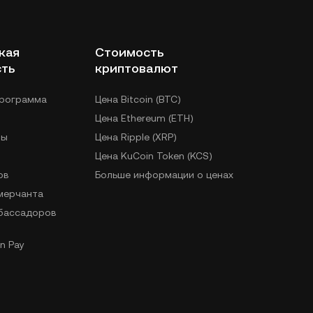
кая
Стоимость
сть
криптовалют
программа
Цена Bitcoin (BTC)
Цена Ethereum (ETH)
лы
Цена Ripple (XRP)
Цена KuCoin Token (KCS)
ов
Больше информации о ценах
 мерчанта
бассадоров
n Pay