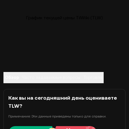
График текущей цены TilWiki (TLW)
Обзор
Часто задаваемые вопросы
Торговля
Как вы на сегодняшний день оцениваете
TLW?
Примечание: Эти данные приведены только для справки.