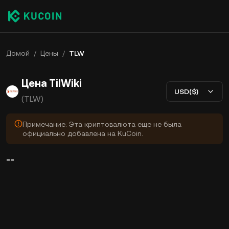
Домой
/
Цены
/
TLW
Цена TilWiki
USD($)
(TLW)
Примечание: Эта криптовалюта еще не была
официально добавлена на KuCoin.
--