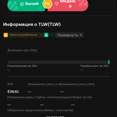
Медвежи
Бычий
й
Информация о TLW(TLW)
Место в рейтинге
--
--
Развернуть
Диапазон цен (24ч)
Наименьшая за 24ч
Наивысшая за 24ч
--
--
ATH
Изменение цены (1ч)
Изменение цены (24ч)
$36,61
--
--
Изменение цены (7д)
Рын. капитализация
Оборот за 24ч
--
--
--
Оборотное предложение
Макс. количество