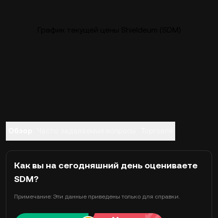
График текущей цены Shieldeum (SDM)
Обзор
Часто задаваемые вопросы
Торговля
Как вы на сегодняшний день оцениваете
SDM?
Примечание: Эти данные приведены только для справки.