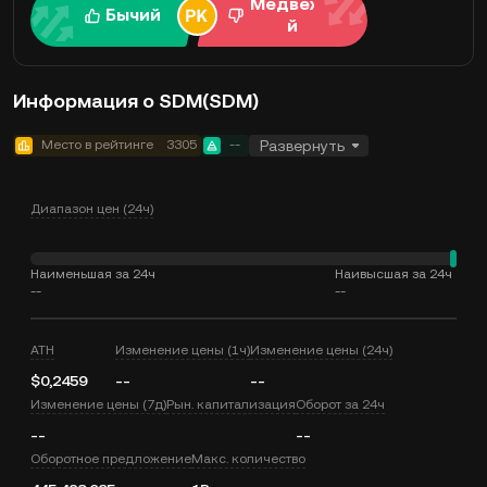
Медвежи
Бычий
й
Информация о SDM(SDM)
Место в рейтинге
3305
--
Развернуть
Диапазон цен (24ч)
Наименьшая за 24ч
Наивысшая за 24ч
--
--
ATH
Изменение цены (1ч)
Изменение цены (24ч)
$0,2459
--
--
Изменение цены (7д)
Рын. капитализация
Оборот за 24ч
--
--
Оборотное предложение
Макс. количество