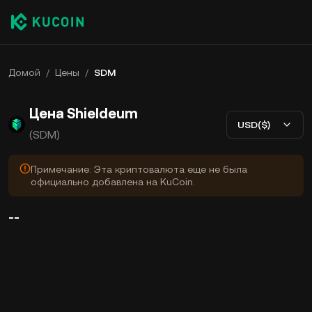
Домой
/
Цены
/
SDM
Цена Shieldeum
USD($)
(SDM)
Примечание: Эта криптовалюта еще не была
официально добавлена на KuCoin.
--