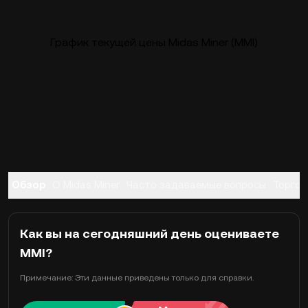
График текущей цены Midas Miner (MMI)
Обзор
О Midas Miner
Часто задаваемые вопросы
Торгов
Как вы на сегодняшний день оцениваете
MMI?
Примечание: Эти данные приведены только для справки.