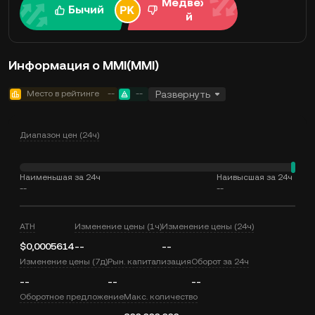
Медвежи
Бычий
й
Информация о MMI(MMI)
Место в рейтинге
--
--
Развернуть
Диапазон цен (24ч)
Наименьшая за 24ч
Наивысшая за 24ч
--
--
ATH
Изменение цены (1ч)
Изменение цены (24ч)
$0,0005614
--
--
Изменение цены (7д)
Рын. капитализация
Оборот за 24ч
--
--
--
Оборотное предложение
Макс. количество