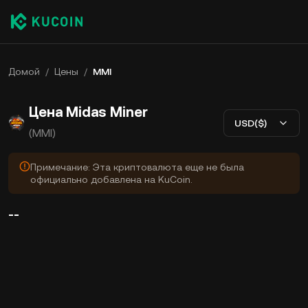
Домой
/
Цены
/
MMI
Цена Midas Miner
USD($)
(MMI)
Примечание: Эта криптовалюта еще не была
официально добавлена на KuCoin.
--