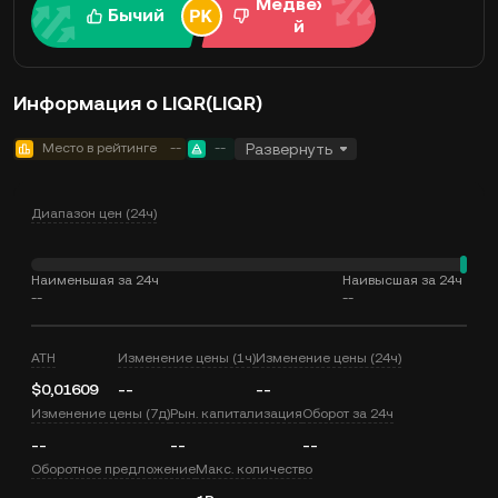
Медвежи
Бычий
й
Информация о LIQR(LIQR)
Место в рейтинге
--
--
Развернуть
Диапазон цен (24ч)
Наименьшая за 24ч
Наивысшая за 24ч
--
--
ATH
Изменение цены (1ч)
Изменение цены (24ч)
$0,01609
--
--
Изменение цены (7д)
Рын. капитализация
Оборот за 24ч
--
--
--
Оборотное предложение
Макс. количество