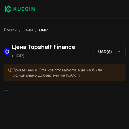
Домой
/
Цены
/
LIQR
Цена Topshelf Finance
USD($)
(LIQR)
Примечание: Эта криптовалюта еще не была
официально добавлена на KuCoin.
--