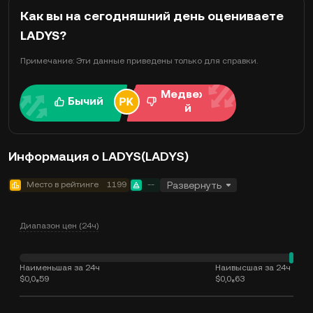
Как вы на сегодняшний день оцениваете
LADYS?
Примечание: Эти данные приведены только для справки.
Медвежи
Бычий
й
Информация о LADYS(LADYS)
Место в рейтинге
1199
--
Развернуть
Диапазон цен (24ч)
Наименьшая за 24ч
Наивысшая за 24ч
$0,0₈59
$0,0₈63