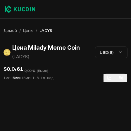
Домой
/
Цены
/
LADYS
Цена Milady Meme Coin
USD($)
(LADYS)
$0,0₈61
0,00 %
(
5мин
)
1мин
5мин
15мин
1ч
8ч
1д
1нед