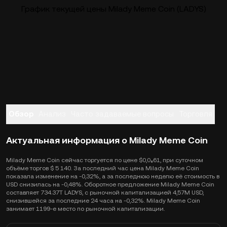
График текущей цены Milady Meme Coin (LADYS)
Обзор
Анализ
Часто задаваемые вопросы
Торговля
Актуальная информация о Milady Meme Coin
Milady Meme Coin сейчас торгуется по цене $0,0₈61, при суточном
объёме торгов $ 5 140. За последний час цена Milady Meme Coin
показала изменение на -0,32%, а за последнюю неделю её стоимость в
USD снизилась на -0,48%. Оборотное предложение Milady Meme Coin
составляет 734.37T LADYS, с рыночной капитализацией 4,57M USD,
снизившейся за последние 24 часа на -0,32%. Milady Meme Coin
занимает 1199-е место по рыночной капитализации.