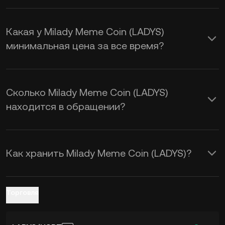
На цену Milady Meme Coin влияет
спрос и предложение, а также
Какая у Milady Meme Coin (LADYS)
настроение рынка. Воспользуйтесь
минимальная цена за все время?
калькулятором KuCoin, чтобы в
режиме реального времени
рассчитать обменный курс
LADYS к
Сколько Milady Meme Coin (LADYS)
USD
.
находится в обращении?
Как хранить Milady Meme Coin (LADYS)?
Торговля