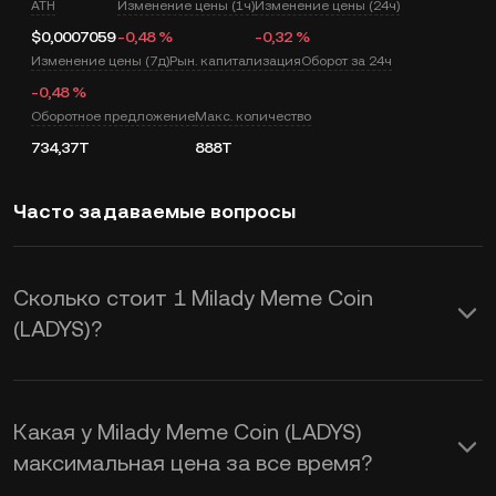
ATH
Изменение цены (1ч)
Изменение цены (24ч)
$0,0007059
-0,48 %
-0,32 %
Изменение цены (7д)
Рын. капитализация
Оборот за 24ч
-0,48 %
Оборотное предложение
Макс. количество
734,37T
888T
Часто задаваемые вопросы
Сколько стоит 1 Milady Meme Coin
(LADYS)?
KuCoin предоставляет в режиме
реального времени обновление цены
Какая у Milady Meme Coin (LADYS)
USD для Milady Meme Coin (LADYS).
максимальная цена за все время?