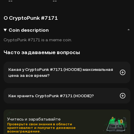
--
--
О CryptoPunk #7171
Coin description
CryptoPunk #7171 is a meme coin.
Часто задаваемые вопросы
Какая у CryptoPunk #7171 (HOODIE) максимальная
цена за все время?
Максимальная цена за все время существования
Как хранить CryptoPunk #7171 (HOODIE)?
CryptoPunk #7171 (HOODIE) составляет $146,44. Текущая
цена HOODIE снизилась на -- от своего исторического
максимума.
Вы можете хранить свои CryptoPunk #7171 в
кастодиальном кошельке криптовалютной биржи, не
Учитесь и зарабатывайте
беспокоясь об управлении своими закрытыми ключами.
Проверьте свои знания в области
криптовалют и получите денежное
Другие способы хранения ваших HOODIE включают
вознаграждение.