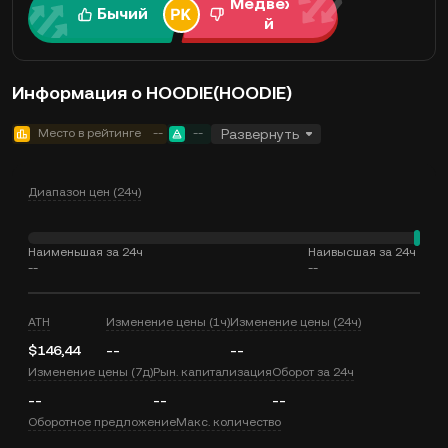
Медвежи
Бычий
й
Информация о HOODIE(HOODIE)
Место в рейтинге
--
--
Развернуть
Диапазон цен (24ч)
Наименьшая за 24ч
Наивысшая за 24ч
--
--
ATH
Изменение цены (1ч)
Изменение цены (24ч)
$146,44
--
--
Изменение цены (7д)
Рын. капитализация
Оборот за 24ч
--
--
--
Оборотное предложение
Макс. количество