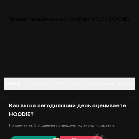
График текущей цены CryptoPunk #7171 (HOODIE)
Обзор
О CryptoPunk #7171
Часто задаваемые вопросы
Как вы на сегодняшний день оцениваете
HOODIE?
Примечание: Эти данные приведены только для справки.