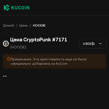
Домой
/
Цены
/
HOODIE
Цена CryptoPunk #7171
USD($)
(HOODIE)
Примечание: Эта криптовалюта еще не была
официально добавлена на KuCoin.
--