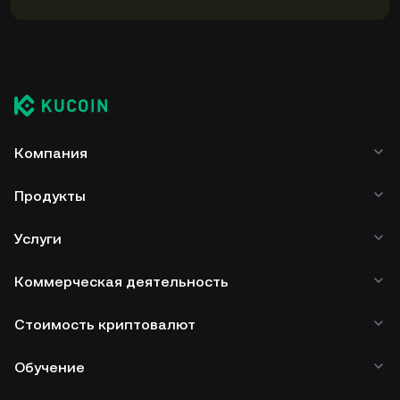
использование некастодиального кошелька (в веб-
браузере, мобильном устройстве или настольном
компьютере), аппаратного кошелька, сторонней
службы хранения криптовалют или бумажного
кошелька.
Компания
Продукты
Услуги
Коммерческая деятельность
Стоимость криптовалют
Обучение