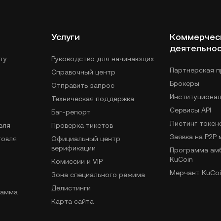
Услуги
Коммерчес
деятельно
ту
Руководство для начинающих
Партнерская 
Справочный центр
Брокеры
Отправить запрос
Институциона
Техническая поддержка
Сервисы API
Баг-репорт
Листинг токен
вля
Проверка тикетов
Заявка на P2P
говля
Официальный центр
верификации
Программа ам
KuCoin
Комиссии и VIP
Мерчант KuCoi
Зона специального режима
Делистинги
рамма
Карта сайта