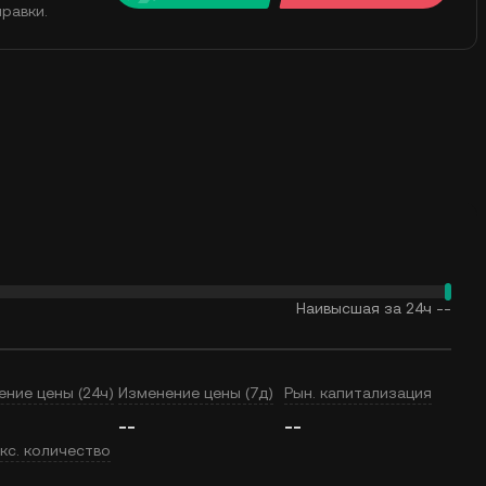
равки.
Наивысшая за 24ч
--
ение цены (24ч)
Изменение цены (7д)
Рын. капитализация
--
--
кс. количество