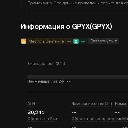
Примечание: Эти данные приведены только для сп
Информация о GPYX(GPYX)
Развернуть
Место в рейтинге
--
--
Диапазон цен (24ч)
Наименьшая за 24ч
--
ATH
Изменение цены (1ч)
Измен
$0,241
--
--
Оборот за 24ч
Оборотное предложение
Ма
--
--
--