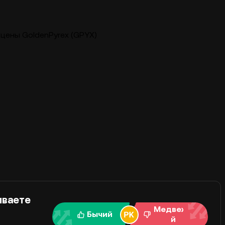
цены GoldenPyrex (GPYX)
иваете
Медвежи
Бычий
й