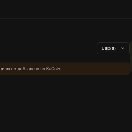
USD($)
циально добавлена на KuCoin.