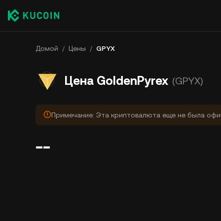
Домой
/
Цены
/
GPYX
Цена GoldenPyrex
(GPYX)
Примечание: Эта криптовалюта еще не была офи
--