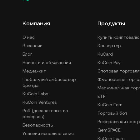
Компания
Продукты
О нас
Купить криптовалю
Вакансии
Конвертер
Блог
KuCard
Новости и объявления
KuCoin Pay
Медиа-кит
Спотовая торговля
Глобальный амбассадор
Фьючерсная торго
бренда
Маржинальная тор
KuCoin Labs
ETF
KuCoin Ventures
KuCoin Earn
PoR (доказательство
Торговый бот
резервов)
Реферальная прог
Безопасность
GemSPACE
Условия использования
KuCoin Learn