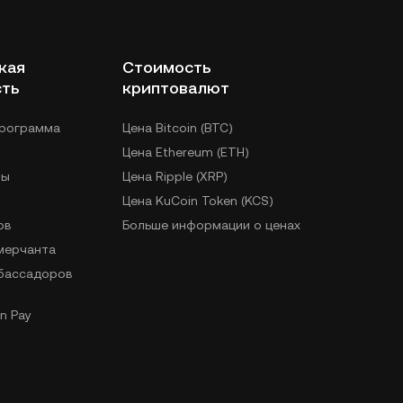
кая
Стоимость
сть
криптовалют
программа
Цена Bitcoin (BTC)
Цена Ethereum (ETH)
лы
Цена Ripple (XRP)
Цена KuCoin Token (KCS)
ов
Больше информации о ценах
 мерчанта
бассадоров
n Pay