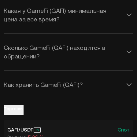
а также настроение рынка.
Какая у GameFi (GAFI) минимальная
Воспользуйтесь калькулятором
цена за все время?
KuCoin, чтобы в режиме реального
времени рассчитать обменный курс
GAFI к USD
.
Сколько GameFi (GAFI) находится в
обращении?
Как хранить GameFi (GAFI)?
Торговля
GAFI
/
USDT
Спот
1