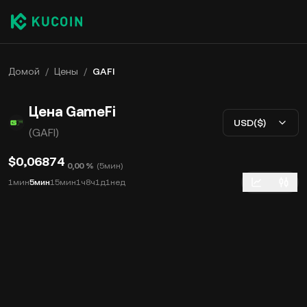
Домой
/
Цены
/
GAFI
Цена GameFi
USD($)
(GAFI)
$0,06874
0,00 %
(
5мин
)
1мин
5мин
15мин
1ч
8ч
1д
1нед