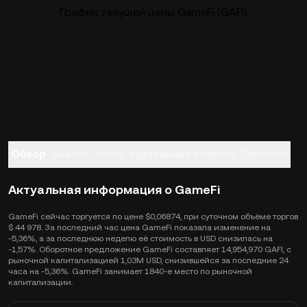
График текущей цены GameFi (GAFI)
Обзор
Анализ
Часто задаваемые вопросы
Торговля
Актуальная информация о GameFi
GameFi сейчас торгуется по цене $0,06874, при суточном объёме торгов
$ 44 978. За последний час цена GameFi показала изменение на
-5,36%, а за последнюю неделю её стоимость в USD снизилась на
-1,57%. Оборотное предложение GameFi составляет 14,954,970 GAFI, с
рыночной капитализацией 1,03M USD, снизившейся за последние 24
часа на -5,36%. GameFi занимает 1840-е место по рыночной
капитализации.