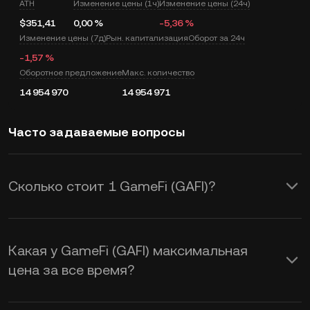
ATH
Изменение цены (1ч)
Изменение цены (24ч)
$351,41
0,00 %
-5,36 %
Изменение цены (7д)
Рын. капитализация
Оборот за 24ч
-1,57 %
Оборотное предложение
Макс. количество
14 954 970
14 954 971
Часто задаваемые вопросы
Сколько стоит 1 GameFi (GAFI)?
KuCoin предоставляет в режиме
реального времени обновление цены
Какая у GameFi (GAFI) максимальная
USD для GameFi (GAFI). На цену
цена за все время?
GameFi влияет спрос и предложение,