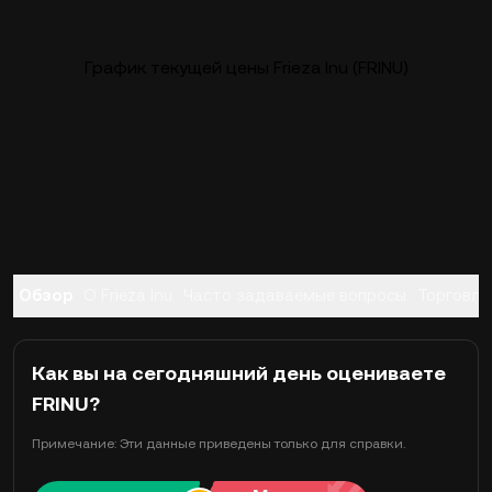
График текущей цены Frieza Inu (FRINU)
Обзор
О Frieza Inu
Часто задаваемые вопросы
Торговля
Как вы на сегодняшний день оцениваете
FRINU?
Примечание: Эти данные приведены только для справки.