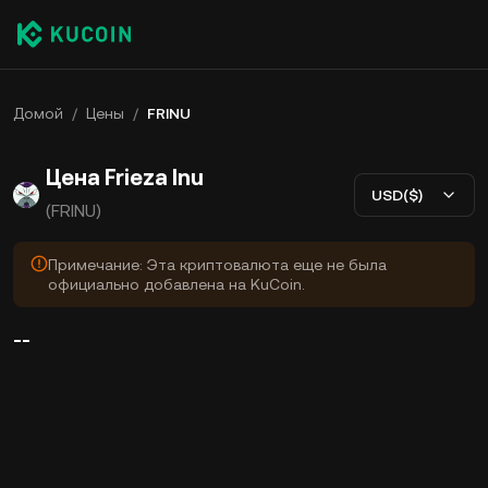
Домой
/
Цены
/
FRINU
Цена Frieza Inu
USD($)
(FRINU)
Примечание: Эта криптовалюта еще не была
официально добавлена на KuCoin.
--