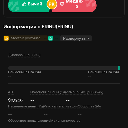
Медвежи
Бычий
й
Информация о FRINU(FRINU)
Место в рейтинге
--
--
Развернуть
Диапазон цен (24ч)
Наименьшая за 24ч
Наивысшая за 24ч
--
--
ATH
Изменение цены (1ч)
Изменение цены (24ч)
$0,0₉18
--
--
Изменение цены (7д)
Рын. капитализация
Оборот за 24ч
--
--
--
Оборотное предложение
Макс. количество