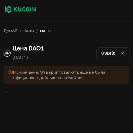
Домой
/
Цены
/
DAO1
Цена DAO1
USD($)
(DAO1)
Примечание: Эта криптовалюта еще не была
официально добавлена на KuCoin.
--