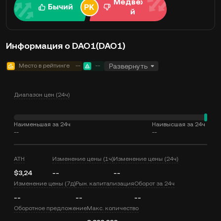
Медвежи
Бычий
й
Информация о DAO1(DAO1)
Место в рейтинге
--
--
Развернуть
Диапазон цен (24ч)
Наименьшая за 24ч
Наивысшая за 24ч
--
--
ATH
Изменение цены (1ч)
Изменение цены (24ч)
$3,24
--
--
Изменение цены (7д)
Рын. капитализация
Оборот за 24ч
--
--
--
Оборотное предложение
Макс. количество