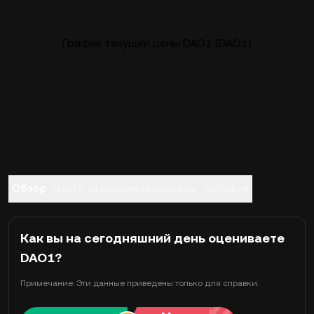
График текущей цены DAO1 (DAO1)
Обзор
Часто задаваемые вопросы
Торговля
Как вы на сегодняшний день оцениваете
DAO1?
Примечание: Эти данные приведены только для справки.