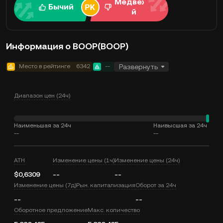
Медвежи
Бычий
й
Информация о BOOP(BOOP)
Место в рейтинге
6342
--
Развернуть
Диапазон цен (24ч)
Наименьшая за 24ч
Наивысшая за 24ч
--
--
ATH
Изменение цены (1ч)
Изменение цены (24ч)
$0,6309
--
--
Изменение цены (7д)
Рын. капитализация
Оборот за 24ч
--
--
Оборотное предложение
Макс. количество