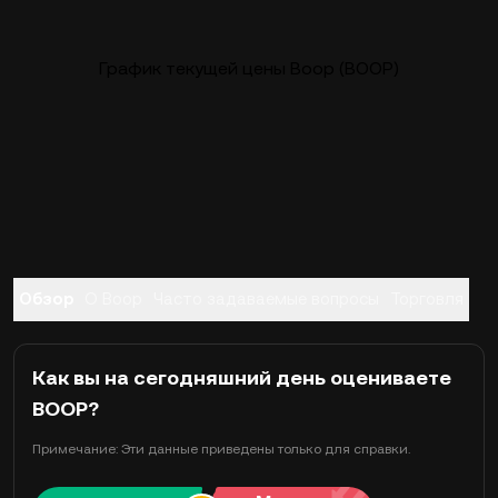
График текущей цены Boop (BOOP)
Обзор
О Boop
Часто задаваемые вопросы
Торговля
Как вы на сегодняшний день оцениваете
BOOP?
Примечание: Эти данные приведены только для справки.