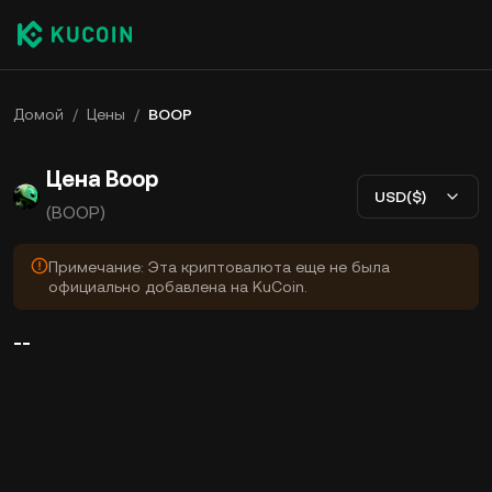
Домой
/
Цены
/
BOOP
Цена Boop
USD($)
(BOOP)
Примечание: Эта криптовалюта еще не была
официально добавлена на KuCoin.
--