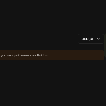
USD($)
циально добавлена на KuCoin.