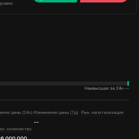
равки.
Наивысшая за 24ч
--
ение цены (24ч)
Изменение цены (7д)
Рын. капитализация
--
кс. количество
6 000 000