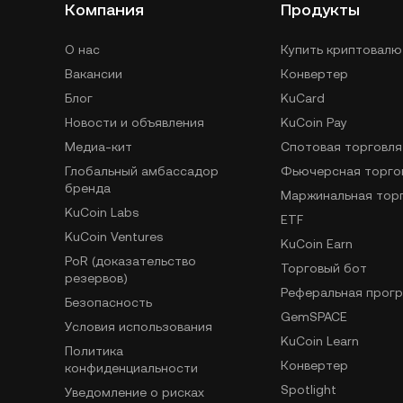
Компания
Продукты
О нас
Купить криптовалю
Вакансии
Конвертер
Блог
KuCard
Новости и объявления
KuCoin Pay
Медиа-кит
Спотовая торговля
Глобальный амбассадор
Фьючерсная торго
бренда
Маржинальная тор
KuCoin Labs
ETF
KuCoin Ventures
KuCoin Earn
PoR (доказательство
Торговый бот
резервов)
Реферальная прог
Безопасность
GemSPACE
Условия использования
KuCoin Learn
Политика
Конвертер
конфиденциальности
Spotlight
Уведомление о рисках