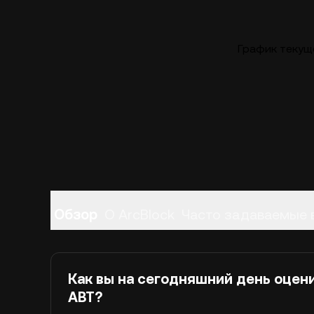
График текуще
Обзор
О ArcBlock
Часто задаваемые 
Как вы на сегодняшний день оцен
ABT?