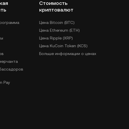
кая
Стоимость
сть
криптовалют
программа
Цена Bitcoin (BTC)
Цена Ethereum (ETH)
лы
Цена Ripple (XRP)
Цена KuCoin Token (KCS)
ов
Больше информации о ценах
 мерчанта
бассадоров
n Pay