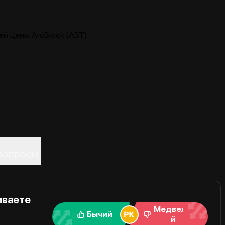
й цены ArcBlock (ABT)
вопросы
иваете
Медвежи
Бычий
й