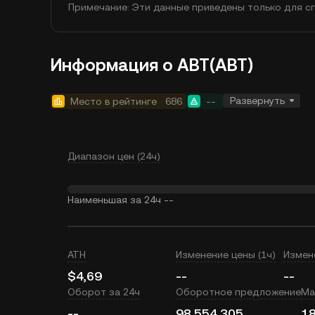
Примечание: Эти данные приведены только для сп
Информация о ABT(ABT)
Развернуть
Место в рейтинге
686
--
Диапазон цен (24ч)
Наименьшая за 24ч
--
ATH
Изменение цены (1ч)
Измен
$4,69
--
--
Оборот за 24ч
Оборотное предложение
Ма
--
98 554 305
18