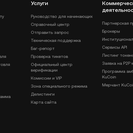
Услуги
Коммерчес
деятельно
ту
Руководство для начинающих
Партнерская 
Справочный центр
Брокеры
Отправить запрос
Институциона
Техническая поддержка
Сервисы API
Баг-репорт
Листинг токен
вля
Проверка тикетов
Заявка на P2P
говля
Официальный центр
верификации
Программа ам
KuCoin
Комиссии и VIP
Мерчант KuCoi
Зона специального режима
Делистинги
рамма
Карта сайта