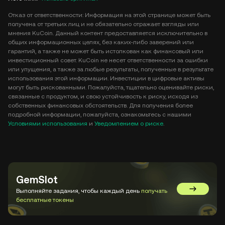
Отказ от ответственности: Информация на этой странице может быть
получена от третьих лиц и не обязательно отражает взгляды или
мнения KuCoin. Данный контент предоставляется исключительно в
общих информационных целях, без каких-либо заверений или
гарантий, а также не может быть истолкован как финансовый или
инвестиционный совет. KuCoin не несет ответственности за ошибки
или упущения, а также за любые результаты, полученные в результате
использования этой информации. Инвестиции в цифровые активы
могут быть рискованными. Пожалуйста, тщательно оценивайте риски,
связанные с продуктом, и свою устойчивость к риску, исходя из
собственных финансовых обстоятельств. Для получения более
подробной информации, пожалуйста, ознакомьтесь с нашими
Условиями использования
и
Уведомлением о риске
.
GemSlot
Выполняйте задания, чтобы каждый день
получать
Перейти в
бесплатные токены