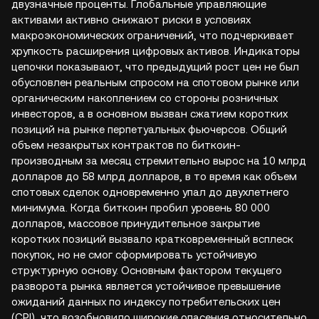
двузначные проценты. Глобальные управляющие
активами активно снижают риски в условиях
макроэкономических ограничений, что подчеркивает
хрупкость расширения цифровых активов. Индикаторы
цепочки показывают, что предыдущий рост цен не был
обусловлен реальным спросом на спотовом рынке или
органическим накоплением со стороны розничных
инвесторов, а в основном вызван сжатием коротких
позиций на рынке перпетуальных фьючерсов. Общий
объем незакрытых контрактов по биткоин-
производным за месяц стремительно вырос на 10 млрд
долларов до 58 млрд долларов, в то время как объем
спотовых сделок одновременно упал до двухлетнего
минимума. Когда биткоин пробил уровень 80 000
долларов, массовое принудительное закрытие
коротких позиций вызвало кратковременный всплеск
покупок, но не смог сформировать устойчивую
структурную основу. Основным фактором текущего
разворота рынка является устойчивое превышение
ожиданий данных по индексу потребительских цен
(CPI), что возобновило широкие опасения относительно