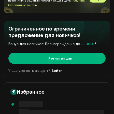
Выполняйте задания, чтобы каждый день
получать
Перейти в
бесплатные токены
Ограниченное по времени
предложение для новичков!
Бонус для новичков: Вознаграждение до
-- USDT
!
Регистрация
У вас уже есть аккаунт?
Войти
Избранное