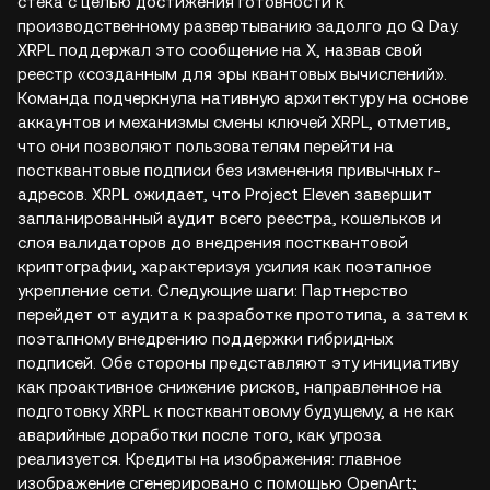
стека с целью достижения готовности к
производственному развертыванию задолго до Q Day.
XRPL поддержал это сообщение на X, назвав свой
реестр «созданным для эры квантовых вычислений».
Команда подчеркнула нативную архитектуру на основе
аккаунтов и механизмы смены ключей XRPL, отметив,
что они позволяют пользователям перейти на
постквантовые подписи без изменения привычных r-
адресов. XRPL ожидает, что Project Eleven завершит
запланированный аудит всего реестра, кошельков и
слоя валидаторов до внедрения постквантовой
криптографии, характеризуя усилия как поэтапное
укрепление сети. Следующие шаги: Партнерство
перейдет от аудита к разработке прототипа, а затем к
поэтапному внедрению поддержки гибридных
подписей. Обе стороны представляют эту инициативу
как проактивное снижение рисков, направленное на
подготовку XRPL к постквантовому будущему, а не как
аварийные доработки после того, как угроза
реализуется. Кредиты на изображения: главное
изображение сгенерировано с помощью OpenArt;