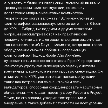
это важно: - Развитие квантовых технологий вызвало
тревогу во всем криптоиндустрии, поскольку
достаточно мощные квантовые компьютеры
теоретически могут взломать публично-ключевую
криптографию, защищающую многие сети — от Bitcoin
до XRPL. - Гибридные подписи и другие стратегии
миграции рассматриваются как практические
промежуточные шаги для защиты активов задолго до
так называемого «Q Day» — момента, когда квантовое
оборудование сможет победить современную
криптографию. Подход Ripple: Айо Акинйел,
руководитель инженерного отдела RippleX, представил
квантовую угрозу как инженерную задачу с четким
временным графиком, а не как простую спекуляцию. Он
отметил, что XRPL уже включает полезные функции —
такие как встроенная смена ключей и сеть
валидаторов, способная координировать масштабные
обновления, — что дает проекту фору. Работа с Project
Eleven, по его словам, ускорит тестирование и
внедрение, а также добавит строгости на всех уровнях