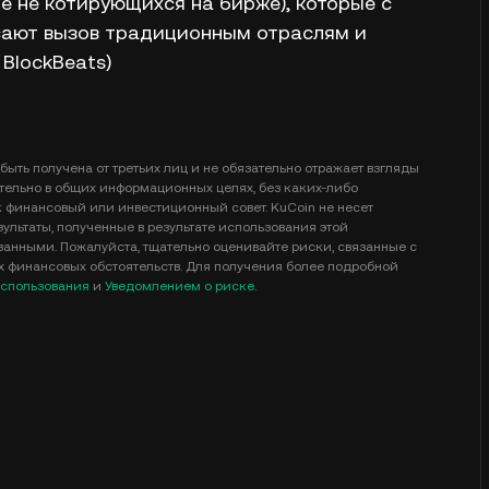
е не котирующихся на бирже), которые с
сают вызов традиционным отраслям и
BlockBeats)
быть получена от третьих лиц и не обязательно отражает взгляды
тельно в общих информационных целях, без каких-либо
к финансовый или инвестиционный совет. KuCoin не несет
ультаты, полученные в результате использования этой
анными. Пожалуйста, тщательно оценивайте риски, связанные с
ых финансовых обстоятельств. Для получения более подробной
спользования
и
Уведомлением о риске
.