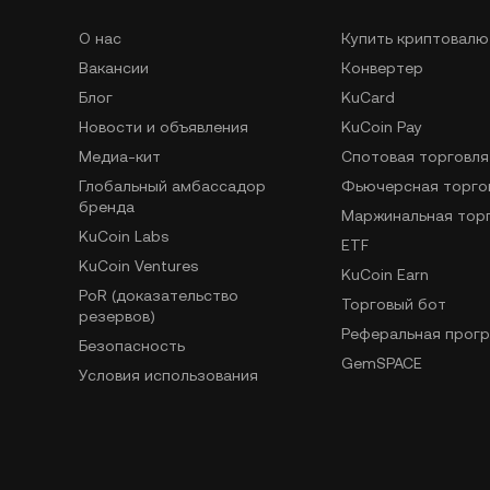
О нас
Купить криптовалю
Вакансии
Конвертер
Блог
KuCard
Новости и объявления
KuCoin Pay
Медиа-кит
Спотовая торговля
Глобальный амбассадор
Фьючерсная торго
бренда
Маржинальная тор
KuCoin Labs
ETF
KuCoin Ventures
KuCoin Earn
PoR (доказательство
Торговый бот
резервов)
Реферальная прог
Безопасность
GemSPACE
Условия использования
KuCoin Learn
Политика
Конвертер
конфиденциальности
Spotlight
Уведомление о рисках
Внебиржевая торго
ПОД/ФТ