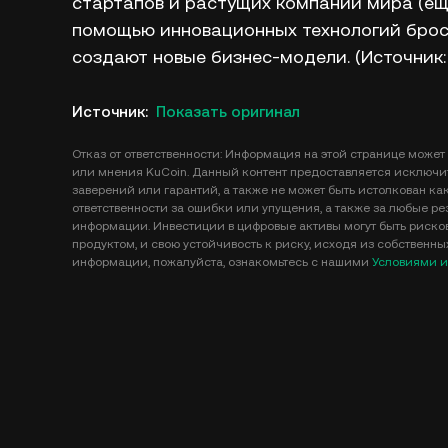
стартапов и растущих компаний мира (ещ
помощью инновационных технологий бро
создают новые бизнес-модели. (Источник: 
Источник
:
Показать оригинал
Отказ от ответственности: Информация на этой странице может 
или мнения KuCoin. Данный контент предоставляется исключи
заверений или гарантий, а также не может быть истолкован ка
ответственности за ошибки или упущения, а также за любые рез
информации. Инвестиции в цифровые активы могут быть рисков
продуктом, и свою устойчивость к риску, исходя из собственн
информации, пожалуйста, ознакомьтесь с нашими
Условиями и