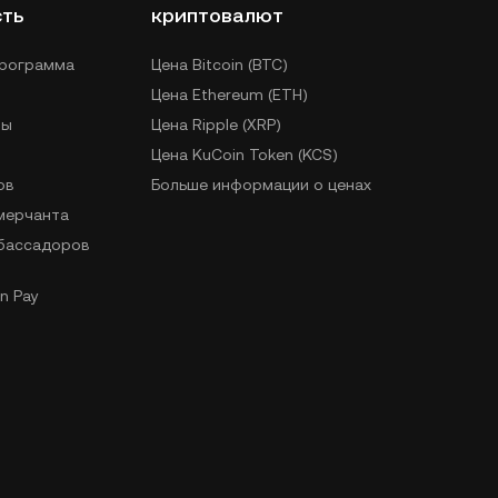
сть
криптовалют
программа
Цена Bitcoin (BTC)
Цена Ethereum (ETH)
лы
Цена Ripple (XRP)
Цена KuCoin Token (KCS)
ов
Больше информации о ценах
 мерчанта
бассадоров
n Pay