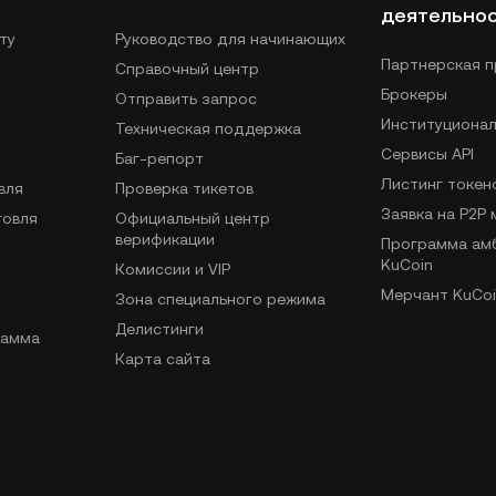
деятельно
ту
Руководство для начинающих
Партнерская 
Справочный центр
Брокеры
Отправить запрос
Институциона
Техническая поддержка
Сервисы API
Баг-репорт
Листинг токен
вля
Проверка тикетов
Заявка на P2P
говля
Официальный центр
верификации
Программа ам
KuCoin
Комиссии и VIP
Мерчант KuCoi
Зона специального режима
Делистинги
рамма
Карта сайта
вля