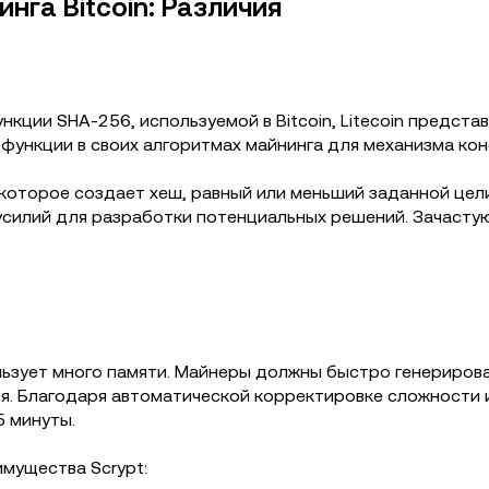
инга Bitcoin: Различия
кции SHA-256, используемой в Bitcoin, Litecoin представ
ти функции в своих алгоритмах майнинга для механизма кон
которое создает хеш, равный или меньший заданной цели,
усилий для разработки потенциальных решений. Зачаст
льзует много памяти. Майнеры должны быстро генерирова
я. Благодаря автоматической корректировке сложности и
5 минуты.
мущества Scrypt: