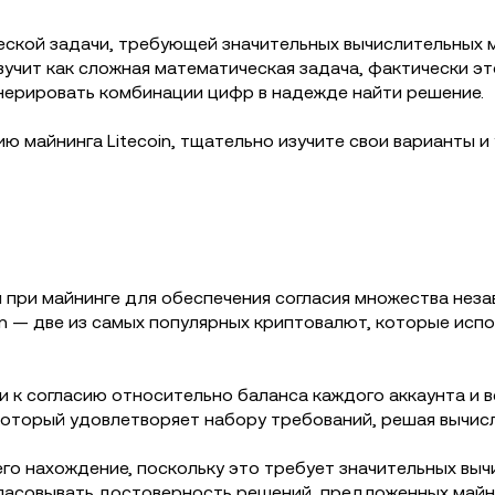
ской задачи, требующей значительных вычислительных 
о звучит как сложная математическая задача, фактически 
енерировать комбинации цифр в надежде найти решение.
ю майнинга Litecoin, тщательно изучите свои варианты и
й при майнинге для обеспечения согласия множества не
coin — две из самых популярных криптовалют, которые ис
к согласию относительно баланса каждого аккаунта и в
который удовлетворяет набору требований, решая вычисл
го нахождение, поскольку это требует значительных выч
ласовывать достоверность решений, предложенных майн