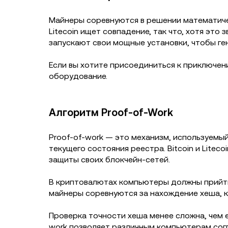
Майнеры соревнуются в решении математиче
Litecoin ищет совпадение, так что, хотя эт
запускают свои мощные установки, чтобы г
Если вы хотите присоединиться к приключени
оборудование.
Алгоритм Proof-of-Work
Proof-of-work — это механизм, используемы
текущего состояния реестра. Bitcoin и Lite
защиты своих блокчейн-сетей.
В криптовалютах компьютеры должны прийти 
майнеры соревнуются за нахождение хеша, 
Проверка точности хеша менее сложна, чем е
work позволяет различным компьютерам сог