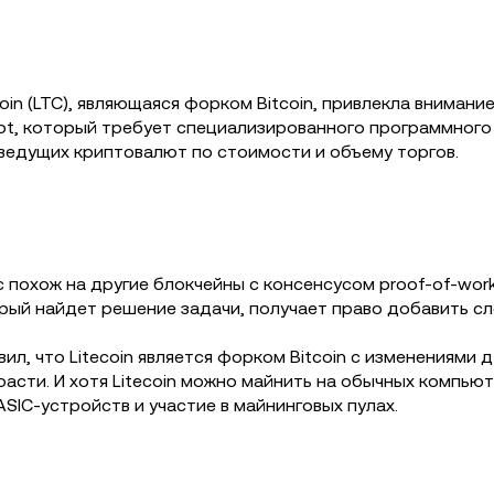
coin (LTC), являющаяся форком Bitcoin, привлекла внима
t, который требует специализированного программного 
з ведущих криптовалют по стоимости и объему торгов.
похож на другие блокчейны с консенсусом proof-of-work (P
торый найдет решение задачи, получает право добавить сл
явил, что Litecoin является форком Bitcoin с изменениям
а расти. И хотя Litecoin можно майнить на обычных компь
SIC-устройств и участие в майнинговых пулах.