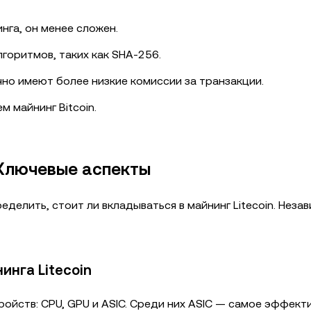
нга, он менее сложен.
лгоритмов, таких как SHA-256.
чно имеют более низкие комиссии за транзакции.
м майнинг Bitcoin.
: Ключевые аспекты
делить, стоит ли вкладываться в майнинг Litecoin. Нез
нга Litecoin
тройств: CPU, GPU и ASIC. Среди них ASIC — самое эффект