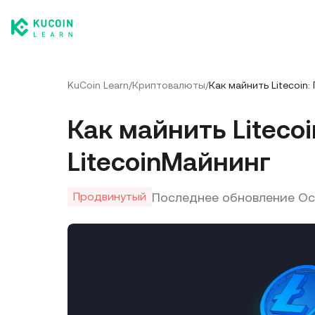
KuCoin Learn
/
Криптовалюты
/
Как майнить Litecoin
Как майнить Liteco
LitecoinМайнинг
Последнее обновление
Oc
Продвинутый