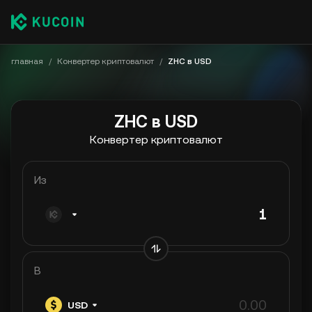
главная
/
Конвертер криптовалют
/
ZHC в USD
ZHC в USD
Конвертер криптовалют
Из
В
USD