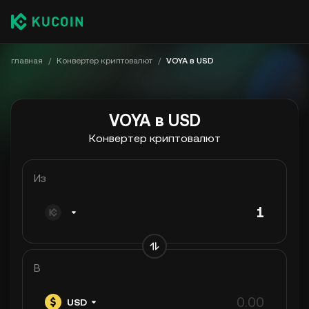
главная
/
Конвертер криптовалют
/
VOYA в USD
VOYA в USD
Конвертер криптовалют
Из
В
USD