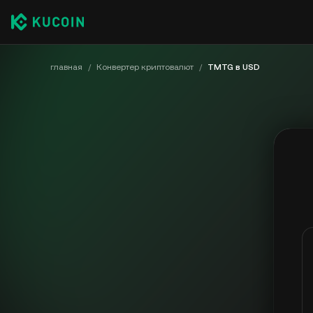
главная
/
Конвертер криптовалют
/
TMTG в USD