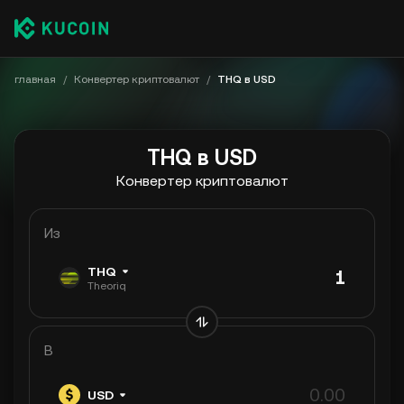
главная
/
Конвертер криптовалют
/
THQ в USD
THQ в USD
Конвертер криптовалют
Из
THQ
Theoriq
В
USD