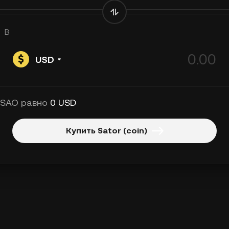
В
USD
 SAO равно
0 USD
Купить Sator (coin)