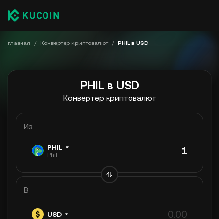
главная
/
Конвертер криптовалют
/
PHIL в USD
PHIL в USD
Конвертер криптовалют
Из
PHIL
Phil
В
USD