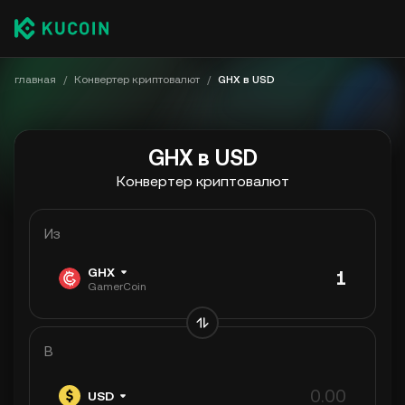
главная
/
Конвертер криптовалют
/
GHX в USD
GHX в USD
Конвертер криптовалют
Из
GHX
GamerCoin
В
USD