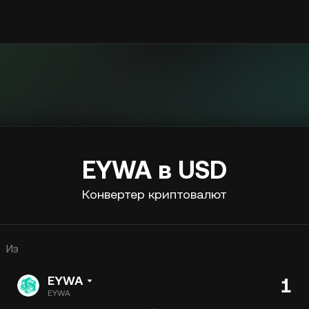
EYWA в USD
Конвертер криптовалют
Из
EYWA
EYWA