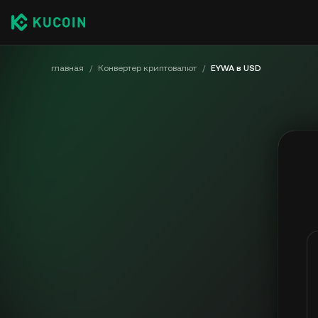
главная
/
Конвертер криптовалют
/
EYWA в USD