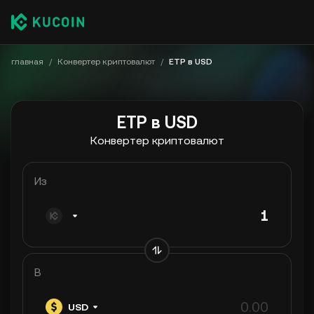
главная
/
Конвертер криптовалют
/
ETP в USD
ETP в USD
Конвертер криптовалют
Из
В
USD