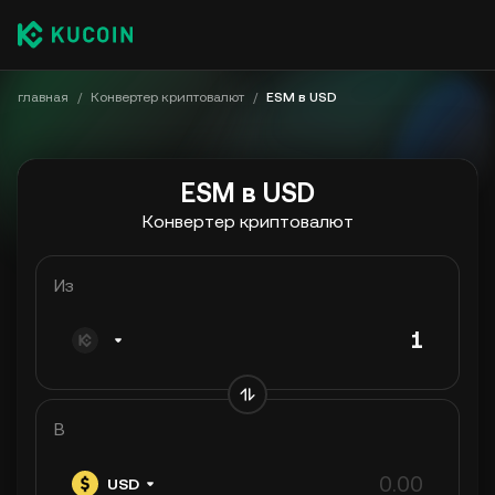
главная
/
Конвертер криптовалют
/
ESM в USD
ESM в USD
Конвертер криптовалют
Из
В
USD