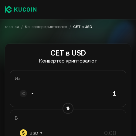
главная
/
Конвертер криптовалют
/
CET в USD
CET в USD
Конвертер криптовалют
Из
В
USD