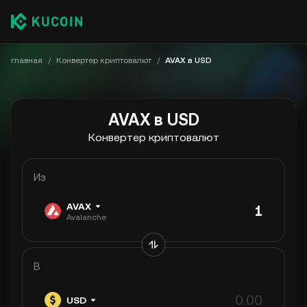
главная
/
Конвертер криптовалют
/
AVAX в USD
AVAX в USD
Конвертер криптовалют
Из
AVAX
Avalanche
В
USD